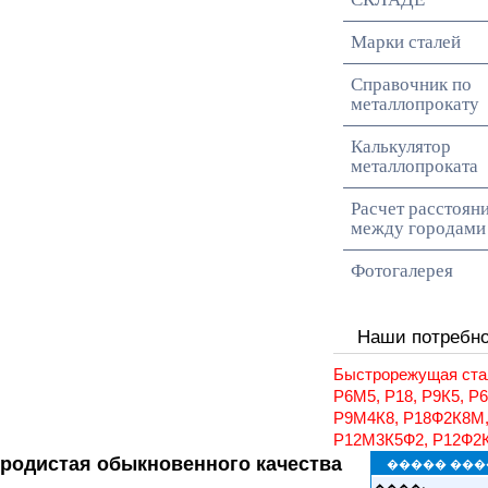
Марки сталей
Справочник по
металлопрокату
Калькулятор
металлопроката
Расчет расстоян
между городами
Фотогалерея
Наши потребн
Быстрорежущая ста
Р6М5, Р18, Р9К5, Р
Р9М4К8, Р18Ф2К8М
Р12М3К5Ф2, Р12Ф2
еродистая обыкновенного качества
����� ���