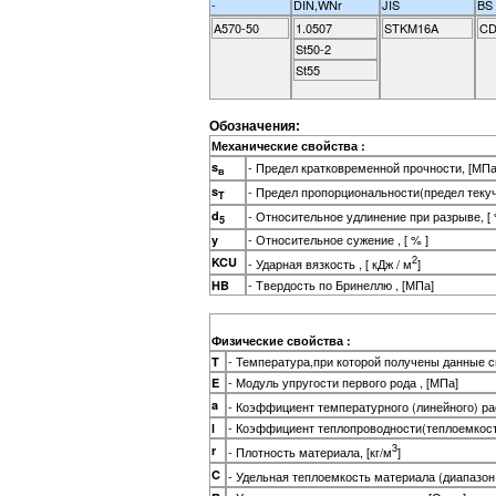
-
DIN,WNr
JIS
BS
A570-50
1.0507
STKM16A
CD
St50-2
St55
Обозначения:
Механические свойства :
s
- Предел кратковременной прочности, [МПа
в
s
- Предел пропорциональности(предел теку
T
d
- Относительное удлинение при разрыве, [ 
5
- Относительное сужение , [ % ]
y
2
KCU
- Ударная вязкость , [ кДж / м
]
- Твердость по Бринеллю , [МПа]
HB
Физические свойства :
- Температура,при которой получены данные св
T
- Модуль упругости первого рода , [МПа]
E
a
- Коэффициент температурного (линейного) р
- Коэффициент теплопроводности(теплоемкость 
l
3
r
- Плотность материала, [кг/м
]
C
- Удельная теплоемкость материала (диапазон