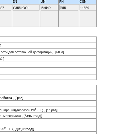
EN
UNI
PN
CSN
S7
S355JOCu
Fe540
R55
11550
]
чести для остаточной деформации), [МПа]
% ]
ойства , [Град]
o
асширения(диапазон 20
- T ) , [1/Град]
материала) , [Вт/(м·град)]
o
 20
- T ), [Дж/(кг·град)]