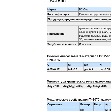
- ВСт5пс
ВСт5пс
Марка :
Сталь конструкционная 
Классификация :
Продукция, предлагаемая предприятиями-ре
детали клепаных конструк
клинья, цапфы, рычаги, 
Применение:
решетки, фланцы и др. д
°С;поковки сечением до 
Известны
Зарубежные аналоги:
Химический состав в % материала ВСт5пс
0.28 -0.37
C
Si
Mn
Ni
0.05 -0.17
0.5 -0.8
до 0.3
до 0.05
Температура критических точек материала
Ac
=730, Ac
(Ac
) =825, Ar
(Arc
) =815, 
1
3
m
3
m
o
Механические свойства при Т=20
С матери
s
Сортамент
Размер
Напр.
в
-
мм
-
МПа