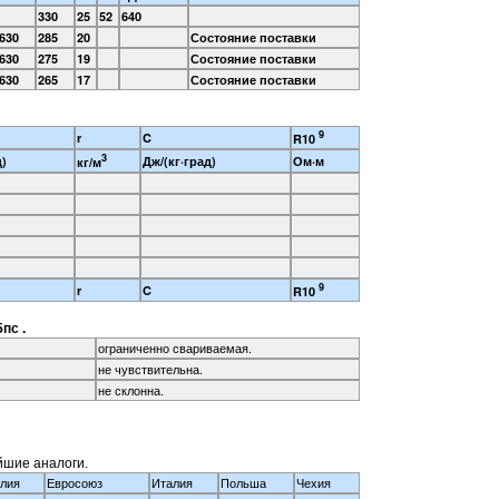
330
25
52
640
630
285
20
Состояние поставки
630
275
19
Состояние поставки
630
265
17
Состояние поставки
9
r
C
R10
3
д)
Дж/(кг·град)
Ом·м
кг/м
9
r
C
R10
пс .
ограниченно свариваемая.
не чувствительна.
не склонна.
йшие аналоги.
глия
Евросоюз
Италия
Польша
Чехия