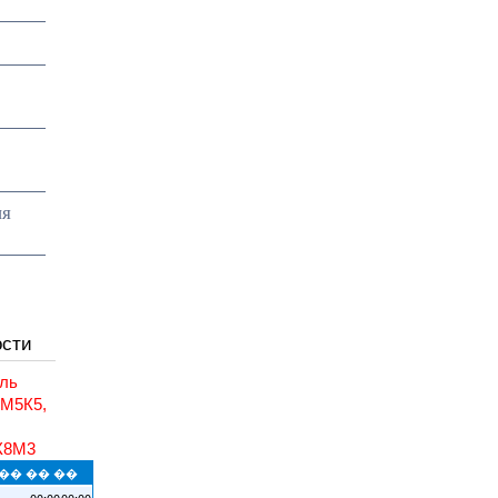
ия
ости
ль
6М5К5,
,
К8М3
�� �� ��
00:00
00:00