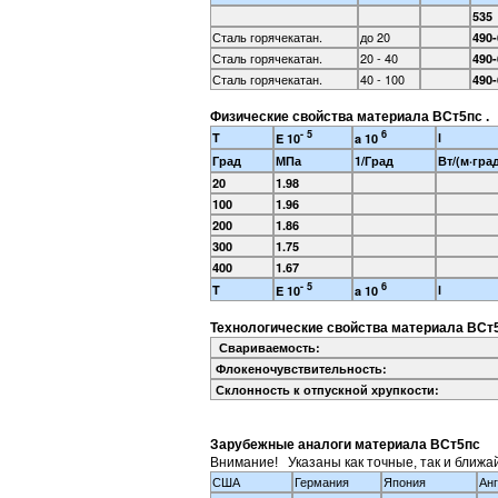
535
Сталь горячекатан.
до 20
490-
Сталь горячекатан.
20 - 40
490-
Сталь горячекатан.
40 - 100
490-
Физические свойства материала ВСт5пс .
- 5
6
T
l
E 10
a 10
Град
МПа
1/Град
Вт/(м·гра
20
1.98
100
1.96
200
1.86
300
1.75
400
1.67
- 5
6
T
l
E 10
a 10
Технологические свойства материала ВСт5
Свариваемость:
Флокеночувствительность:
Склонность к отпускной хрупкости:
Зарубежные аналоги материала ВСт5пс
Внимание! Указаны как точные, так и ближа
США
Германия
Япония
Ан