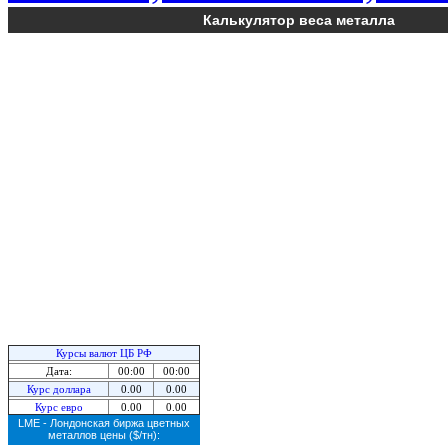
Калькулятор веса металла
Курсы валют ЦБ РФ
Дата:
00:00
00:00
Курс доллара
0.00
0.00
Курс евро
0.00
0.00
LME - Лондонская биржа цветных
металлов цены
($/тн):