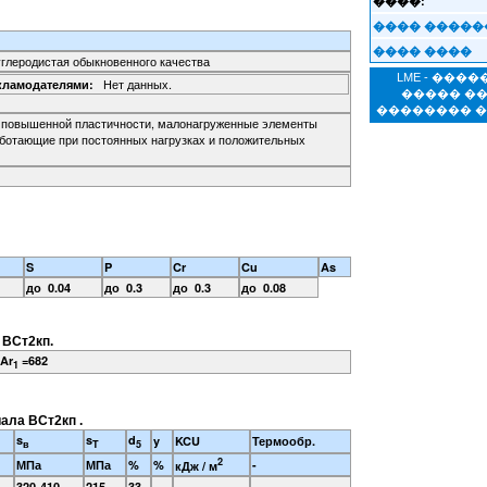
����:
���� �����
���� ����
углеродистая обыкновенного качества
LME - ���
Нет данных.
кламодателями:
����� �
�������� 
 повышенной пластичности, малонагруженные элементы
аботающие при постоянных нагрузках и положительных
S
P
Cr
Cu
As
до 0.04
до 0.3
до 0.3
до 0.08
 ВСт2кп.
Ar
=682
1
ала ВСт2кп .
s
s
d
y
KCU
Термообр.
в
T
5
2
МПа
МПа
%
%
-
кДж / м
320-410
215
33