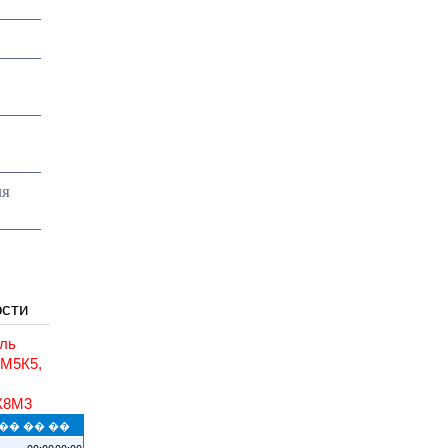
ия
ости
ль
6М5К5,
,
К8М3
�� �� ��
00:00
00:00