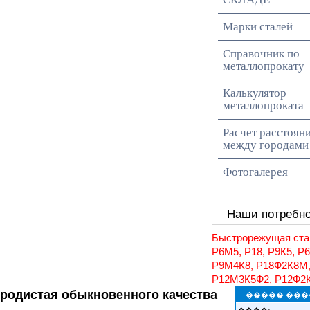
Марки сталей
Справочник по
металлопрокату
Калькулятор
металлопроката
Расчет расстоян
между городами
Фотогалерея
Наши потребн
Быстрорежущая ста
Р6М5, Р18, Р9К5, Р
Р9М4К8, Р18Ф2К8М
Р12М3К5Ф2, Р12Ф2
еродистая обыкновенного качества
����� ���