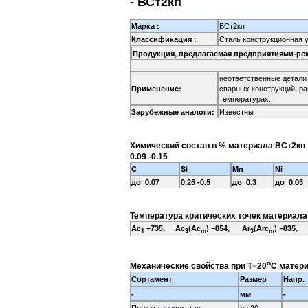
- ВСт2кп
ВСт2кп
Марка :
Сталь конструкционная 
Классификация :
Продукция, предлагаемая предприятиями-ре
неответственные детали
сварных конструкций, р
Применение:
температурах.
Известны
Зарубежные аналоги:
Химический состав в % материала ВСт2кп
0.09 -0.15
C
Si
Mn
Ni
до 0.07
0.25 -0.5
до 0.3
до 0.05
Температура критических точек материала
Ac
=735, Ac
(Ac
) =854, Ar
(Arc
) =835, 
1
3
m
3
m
o
Механические свойства при Т=20
С матери
Сортамент
Размер
Напр.
-
мм
-
Прокат горячекатан.
до 20