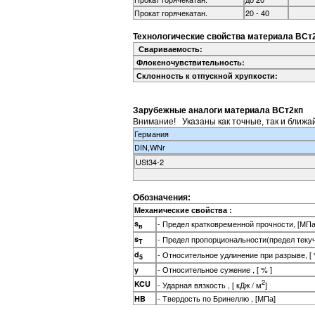
Прокат горячекатан.
20 - 40
Технологические свойства материала ВСт2
Свариваемость:
Флокеночувствительность:
Склонность к отпускной хрупкости:
Зарубежные аналоги материала ВСт2кп
Внимание! Указаны как точные, так и ближа
Германия
DIN,WNr
USt34-2
Обозначения:
Механические свойства :
s
- Предел кратковременной прочности, [МПа
в
s
- Предел пропорциональности(предел теку
T
d
- Относительное удлинение при разрыве, [ 
5
- Относительное сужение , [ % ]
y
2
KCU
- Ударная вязкость , [ кДж / м
]
- Твердость по Бринеллю , [МПа]
HB