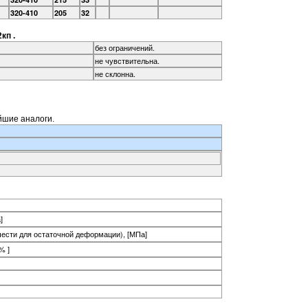
320-410
205
32
кп .
без ограничений.
не чувствительна.
не склонна.
йшие аналоги.
]
чести для остаточной деформации), [МПа]
% ]