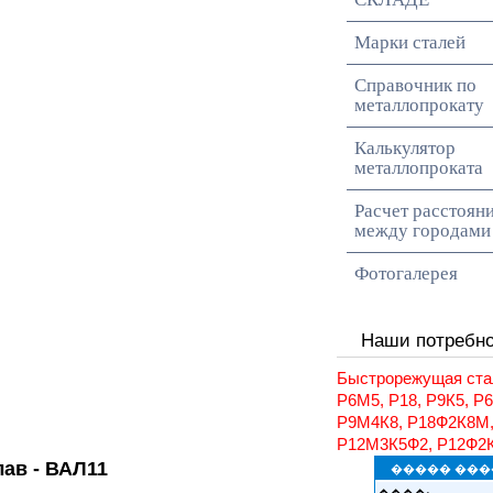
Марки сталей
Справочник по
металлопрокату
Калькулятор
металлопроката
Расчет расстоян
между городами
Фотогалерея
Наши потребн
Быстрорежущая ста
Р6М5, Р18, Р9К5, Р
Р9М4К8, Р18Ф2К8М
Р12М3К5Ф2, Р12Ф2
ав - ВАЛ11
����� ���