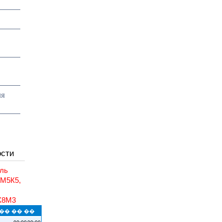
ия
ости
ль
6М5К5,
,
К8М3
�� �� ��
00:00
00:00