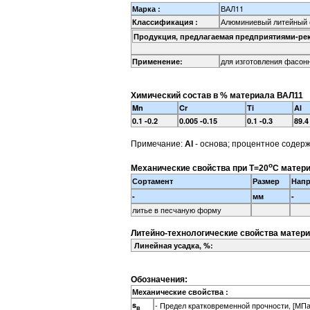
ВАЛ11
Марка :
Алюминиевый литейный 
Классификация :
Продукция, предлагаемая предприятиями-ре
для изготовления фасонн
Применение:
Химический состав в % материала ВАЛ11
Mn
Cr
Ti
Al
0.1 -0.2
0.005 -0.15
0.1 -0.3
89.4
Примечание:
Al
- основа; процентное содер
o
Механические свойства при Т=20
С матери
Сортамент
Размер
Напр
-
мм
-
литье в песчаную форму
Литейно-технологические свойства матери
Линейная усадка, %:
Обозначения:
Механические свойства :
s
- Предел кратковременной прочности, [МПа
в