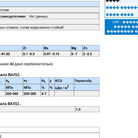
����:
���� �����
сплав
���� ����
Нет данных.
кламодателями:
LME - ���
ых отливок; сплав коррозионно-стойкий
����� �
�������� 
Zr
Be
Mg
Zn
 -91.62
0.1 -0.3
0.07 -0.15
6 -7
2 -2.5
жание
Al
дано приблизительно
ала ВАЛ11 .
s
s
d
.
y
KCU
Термообр.
в
T
5
2
МПа
МПа
%
%
-
кДж / м
320-360
250-280
4-7
ала ВАЛ11 .
1.3
]