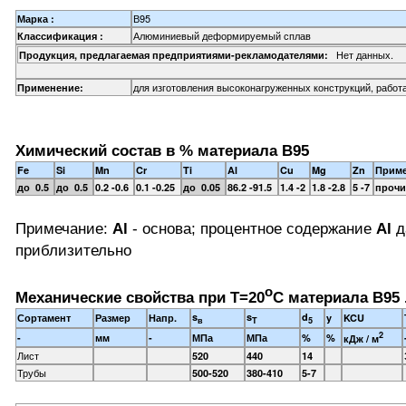
В95
Марка :
Алюминиевый деформируемый сплав
Классификация :
Нет данных.
Продукция, предлагаемая предприятиями-рекламодателями:
для изготовления высоконагруженных конструкций, работ
Применение:
Химический состав в % материала В95
Fe
Si
Mn
Cr
Ti
Al
Cu
Mg
Zn
Прим
до 0.5
до 0.5
0.2 -0.6
0.1 -0.25
до 0.05
86.2 -91.5
1.4 -2
1.8 -2.8
5 -7
прочие
Примечание:
Al
- основа; процентное содержание
Al
д
приблизительно
o
Механические свойства при Т=20
С материала В95 
s
s
d
Сортамент
Размер
Напр.
y
KCU
в
T
5
2
-
мм
-
МПа
МПа
%
%
кДж / м
Лист
520
440
14
Трубы
500-520
380-410
5-7