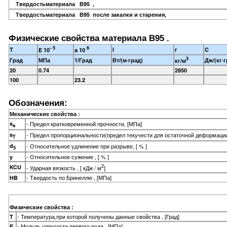
Твердостьматериала В95 ,
Твердостьматериала В95 после закалки и старения,
Физические свойства материала В95 .
- 5
6
T
l
r
C
E 10
a 10
3
Град
МПа
1/Град
Вт/(м·град)
Дж/(кг·г
кг/м
20
0.74
2850
100
23.2
Обозначения:
Механические свойства :
s
- Предел кратковременной прочности, [МПа]
в
s
- Предел пропорциональности(предел текучести для остаточной деформации
T
d
- Относительное удлинение при разрыве, [ % ]
5
- Относительное сужение , [ % ]
y
2
KCU
- Ударная вязкость , [ кДж / м
]
- Твердость по Бринеллю , [МПа]
HB
Физические свойства :
- Температура,при которой получены данные свойства , [Град]
T
- Модуль упругости первого рода , [МПа]
E