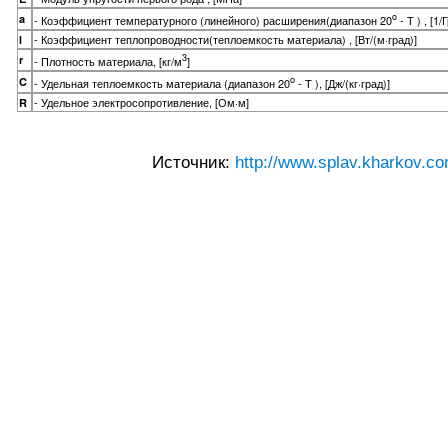
o
a
- Коэффициент температурного (линейного) расширения(диапазон 20
- T ) , [1/
- Коэффициент теплопроводности(теплоемкость материала) , [Вт/(м·град)]
l
3
r
- Плотность материала, [кг/м
]
o
C
- Удельная теплоемкость материала (диапазон 20
- T ), [Дж/(кг·град)]
- Удельное электросопротивление, [Ом·м]
R
Источник:
http://www.splav.kharkov.co