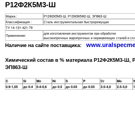
Р12Ф2К5М3-Ш
Марка :
Р12Ф2К5М3-Ш, Р12М3К5Ф2-Ш, ЭП863-Ш
Классификация :
Сталь инструментальная быстрорежущая
ТУ 14-131-421-79
для изготовления инструментов при обработке
Применение:
высокопрочных жаропрочных и нержавеющих сталей и спл
www.uralspecme
Наличие на сайте поставщика:
Химический состав в % материала Р12Ф2К5М3-Ш, 
ЭП863-Ш
C
Si
Mn
Ni
S
P
Cr
Mo
0.9-1,05
до 0.4
0.4-0,6
до 0.5
до 0.03
до 0.03
3.5-4,0
2.5-3,0
1