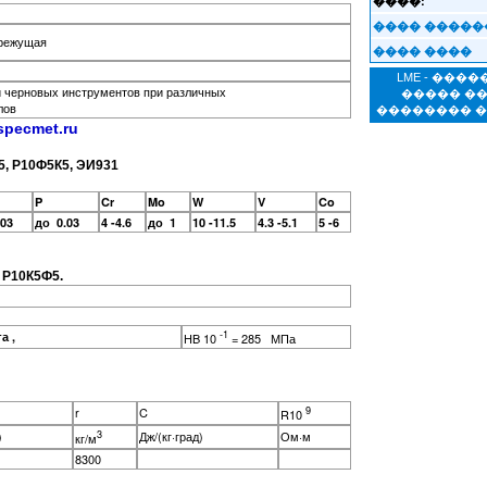
����:
���� �����
орежущая
���� ����
LME - ���
и черновых инструментов при различных
����� �
лов
�������� 
specmet.r
u
5, Р10Ф5К5, ЭИ931
P
Cr
Mo
W
V
Co
.03
до 0.03
4 -4.6
до 1
10 -11.5
4.3 -5.1
5 -6
 Р10К5Ф5.
-1
ига ,
HB 10
= 285 МПа
9
r
C
R10
3
)
Дж/(кг·град)
Ом·м
кг/м
8300