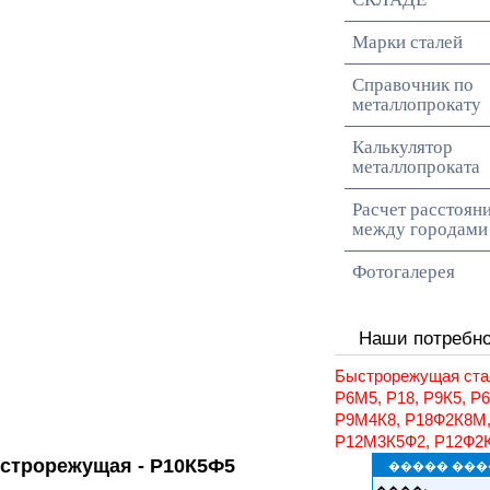
Марки сталей
Справочник по
металлопрокату
Калькулятор
металлопроката
Расчет расстоян
между городами
Фотогалерея
Наши потребн
Быстрорежущая ста
Р6М5, Р18, Р9К5, Р
Р9М4К8, Р18Ф2К8М
Р12М3К5Ф2, Р12Ф2
строрежущая - Р10К5Ф5
����� ���