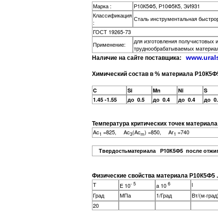
Марка :
Р10К5Ф5, Р10Ф5К5, ЭИ931
Классификация
Сталь инструментальная быстр
:
ГОСТ 19265-73
для изготовления получистовых 
Применение:
труднообрабатываемых материа
www.ural
Наличие на сайте поставщика:
Химический состав в % материала Р10К5Ф
C
Si
Mn
Ni
S
1.45 -1.55
до 0.5
до 0.4
до 0.4
до 0
Температура критических точек материала
Ac
=825, Ac
(Ac
) =850, Ar
=740
1
3
m
1
Твердостьматериала Р10К5Ф5 после отж
Физические свойства материала Р10К5Ф5 .
- 5
6
T
l
E 10
a 10
Град
МПа
1/Град
Вт/(м·град
20