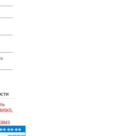
ия
ости
ль
6М5К5,
,
К8М3
�� �� ��
00:00
00:00