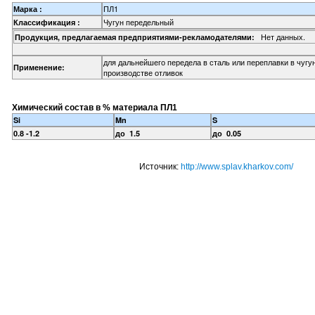
ПЛ1
Марка :
Чугун передельный
Классификация :
Нет данных.
Продукция, предлагаемая предприятиями-рекламодателями:
для дальнейшего передела в сталь или переплавки в чугу
Применение:
производстве отливок
Химический состав в % материала ПЛ1
Si
Mn
S
0.8 -1.2
до 1.5
до 0.05
Источник:
http://www.splav.kharkov.com/