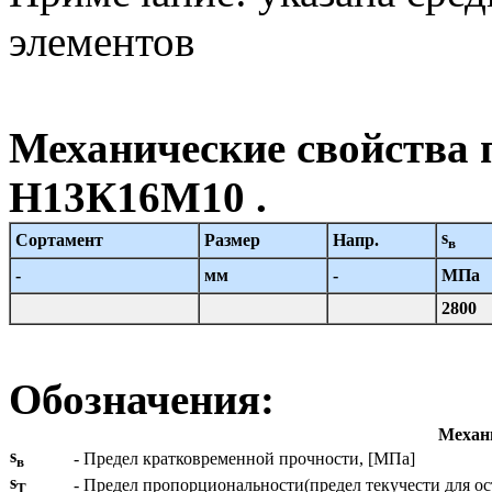
элементов
Механические свойства 
Н13К16М10 .
s
Сортамент
Размер
Напр.
в
-
мм
-
МПа
2800
Обозначения:
Механи
s
- Предел кратковременной прочности, [МПа]
в
s
- Предел пропорциональности(предел текучести для о
T