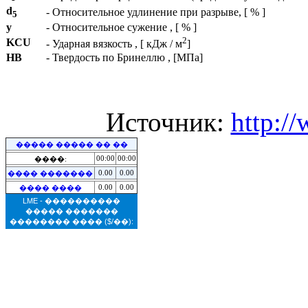
d
- Относительное удлинение при разрыве, [ % ]
5
y
- Относительное сужение , [ % ]
2
KCU
- Ударная вязкость , [ кДж / м
]
HB
- Твердость по Бринеллю , [МПа]
Источник:
http:/
����� ����� �� ��
00:00
00:00
����:
0.00
0.00
���� �������
0.00
0.00
���� ����
LME - ����������
����� �������
�������� ����
($/��):