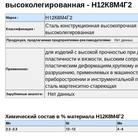
высоколегированная - Н12К8М4Г2
Н12К8М4Г2
Марка :
Сталь конструкционная высокопрочная
Классификация :
высоколегированная
Нет данных.
Продукция, предлагаемая предприятиями-рекламодателями:
для изделий с высокой прочностью при 
пластичности и вязкости, высоким соп
пластическим деформациям,хрупкому и
Применение:
разрушению, применяемых в машиност
приборостроении и инструментальной 
сталь мартенситно-стареющая
Нет данных
Зарубежные аналоги:
Химический состав в % материала Н12К8М4Г2
Mn
Ni
Mo
2.3 -2.3
12 -12
4 -4