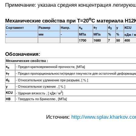
Примечание: указана средняя концентрация легирую
o
Механические свойства при Т=20
С материала Н12К
s
s
d
Сортамент
Размер
Напр.
y
KCU
в
T
5
-
мм
-
МПа
МПа
%
%
кДж / 
1700
1680
7
50
400
Обозначения:
Механические свойства :
s
- Предел кратковременной прочности, [МПа]
в
s
- Предел пропорциональности(предел текучести для остаточной деформации
T
d
- Относительное удлинение при разрыве, [ % ]
5
- Относительное сужение , [ % ]
y
2
KCU
- Ударная вязкость , [ кДж / м
]
- Твердость по Бринеллю , [МПа]
HB
Источник:
http://www.splav.kharkov.co