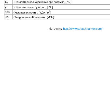
d
- Относительное удлинение при разрыве, [ % ]
5
- Относительное сужение , [ % ]
y
2
KCU
- Ударная вязкость , [ кДж / м
]
- Твердость по Бринеллю , [МПа]
HB
Источник:
http://www.splav.kharkov.com/