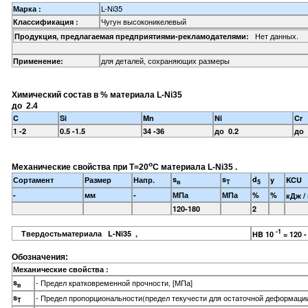
L-Ni35
Марка :
Чугун высоконикелевый
Классификация :
Нет данных.
Продукция, предлагаемая предприятиями-рекламодателями:
для деталей, сохраняющих размеры
Применение:
Химический состав в % материала L-Ni35
до 2.4
C
Si
Mn
Ni
Cr
1 -2
0.5 -1.5
34 -36
до 0.2
до 
o
Механические свойства при Т=20
С материала L-Ni35 .
s
s
d
Сортамент
Размер
Напр.
y
KCU
в
T
5
-
мм
-
МПа
МПа
%
%
кДж /
120-180
2
-1
Твердостьматериала L-Ni35 ,
HB 10
= 120 
Обозначения:
Механические свойства :
s
- Предел кратковременной прочности, [МПа]
в
s
- Предел пропорциональности(предел текучести для остаточной деформации
T