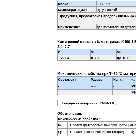
КЧ80-1.5
Марка :
Чугун ковкий
Классификация :
Продукция, предлагаемая предприятиями-ре
для изготовления детал
Применение:
Химический состав в % материала КЧ80-1.
2.4 -2.7
C
Si
Mn
1.2 -1.4
0.3 -1
до 0.06
o
Механические свойства при Т=20
С матери
s
Сортамент
Размер
Напр.
в
-
мм
-
М
78
Твердостьматериала КЧ80-1.5 ,
Обозначения:
Механические свойства :
s
- Предел кратковременной прочности, [МПа
в
s
- Предел пропорциональности(предел теку
T