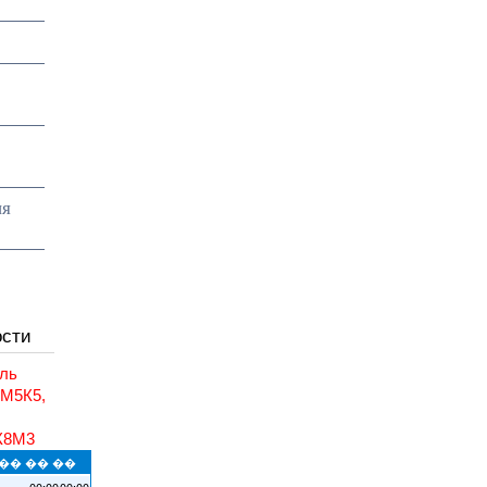
ия
ости
ль
6М5К5,
,
К8М3
�� �� ��
00:00
00:00