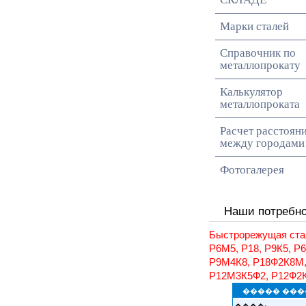
Марки сталей
Справочник по
металлопрокату
Калькулятор
металлопроката
Расчет расстоян
между городами
Фотогалерея
Наши потребн
Быстрорежущая ста
Р6М5, Р18, Р9К5, Р
Р9М4К8, Р18Ф2К8М
Р12М3К5Ф2, Р12Ф2
����� ���