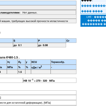
����:
���� �����
���� ����
Нет данных.
кламодателями:
LME - ���
ей машин, требующих высокой прочности ипластичности
����� �
�������� 
5
S
P
Cr
до 0.1
до 0.08
ала КЧ80-1.5 .
s
d
y
KCU
Термообр.
T
5
2
Па
МПа
%
%
-
кДж / м
4
1.5
-1
HB 10
= 270 - 320 МПа
]
чести для остаточной деформации), [МПа]