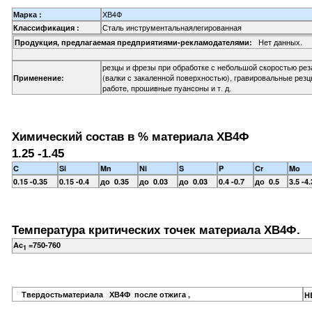
ХВ4Ф
Марка :
Сталь инструментальнаялегированная
Классификация :
Нет данных.
Продукция, предлагаемая предприятиями-рекламодателями:
резцы и фрезы при обработке с небольшой скоростью ре
(валки с закаленной поверхностью), гравировальные рез
Применение:
работе, прошивные пуансоны и т. д.
Химический состав в % материала ХВ4Ф
1.25 -1.45
C
Si
Mn
Ni
S
P
Cr
Mo
0.15 -0.35
0.15 -0.4
до 0.35
до 0.03
до 0.03
0.4 -0.7
до 0.5
3.5 -4.
Температура критических точек материала ХВ4Ф.
Ac
=750-760
1
Твердостьматериала ХВ4Ф после отжига ,
H