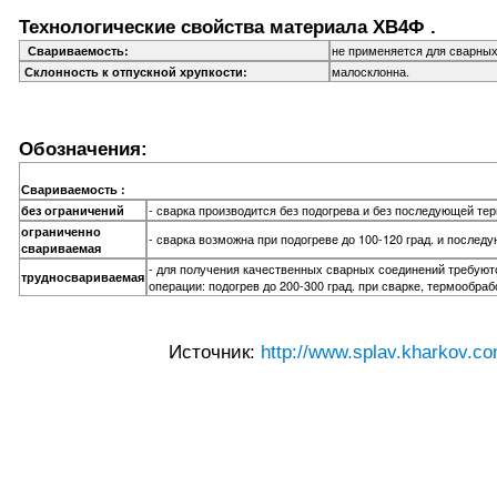
Технологические свойства материала ХВ4Ф .
не применяется для сварных
Свариваемость:
малосклонна.
Склонность к отпускной хрупкости:
Обозначения:
Свариваемость :
- сварка производится без подогрева и без последующей те
без ограничений
ограниченно
- сварка возможна при подогреве до 100-120 град. и после
свариваемая
- для получения качественных сварных соединений требую
трудносвариваемая
операции: подогрев до 200-300 град. при сварке, термообраб
Источник:
http://www.splav.kharkov.co