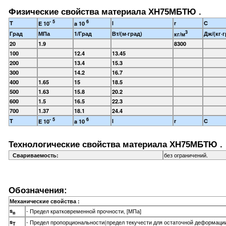
Физические свойства материала ХН75МБТЮ .
- 5
6
T
l
r
C
E 10
a 10
3
Град
МПа
1/Град
Вт/(м·град)
Дж/(кг·г
кг/м
20
1.9
8300
100
12.4
13.45
200
13.4
15.3
300
14.2
16.7
400
1.65
15
18.5
500
1.63
15.8
20.2
600
1.5
16.5
22.3
700
1.37
18.1
24.4
- 5
6
T
l
r
C
E 10
a 10
Технологические свойства материала ХН75МБТЮ .
без ограничений.
Свариваемость:
Обозначения:
Механические свойства :
s
- Предел кратковременной прочности, [МПа]
в
s
- Предел пропорциональности(предел текучести для остаточной деформации
T