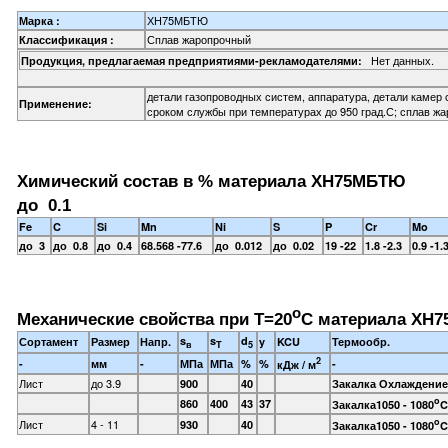
ХН75МБТЮ
Марка :
Сплав жаропрочный
Классификация :
Нет данных.
Продукция, предлагаемая предприятиями-рекламодателями:
детали газопроводных систем, аппаратура, детали камер
Применение:
сроком службы при температурах до 950 град.С; сплав жа
Химический состав в % материала ХН75МБТЮ
до 0.1
Fe
C
Si
Mn
Ni
S
P
Cr
Mo
до 3
до 0.8
до 0.4
68.568 -77.6
до 0.012
до 0.02
19 -22
1.8 -2.3
0.9 -1.
o
Механические свойства при Т=20
С материала ХН7
s
s
d
Сортамент
Размер
Напр.
y
KCU
Термообр.
в
T
5
2
-
мм
-
МПа
МПа
%
%
-
кДж / м
Лист
до 3.9
900
40
Закалка Охлаждение
o
860
400
43
37
Закалка1050 - 1080
C
o
Лист
4 - 11
930
40
Закалка1050 - 1080
C