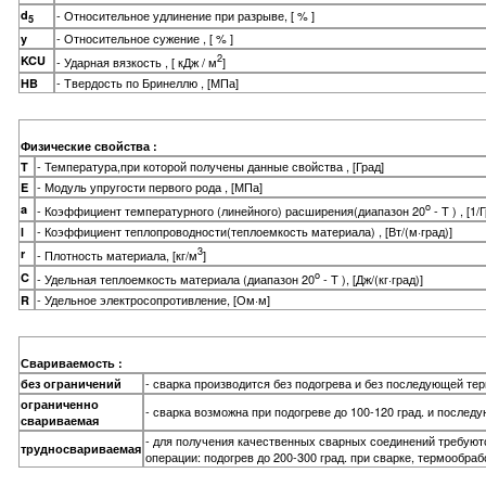
d
- Относительное удлинение при разрыве, [ % ]
5
- Относительное сужение , [ % ]
y
2
KCU
- Ударная вязкость , [ кДж / м
]
- Твердость по Бринеллю , [МПа]
HB
Физические свойства :
- Температура,при которой получены данные свойства , [Град]
T
- Модуль упругости первого рода , [МПа]
E
o
a
- Коэффициент температурного (линейного) расширения(диапазон 20
- T ) , [1/
- Коэффициент теплопроводности(теплоемкость материала) , [Вт/(м·град)]
l
3
r
- Плотность материала, [кг/м
]
o
C
- Удельная теплоемкость материала (диапазон 20
- T ), [Дж/(кг·град)]
- Удельное электросопротивление, [Ом·м]
R
Свариваемость :
- сварка производится без подогрева и без последующей те
без ограничений
ограниченно
- сварка возможна при подогреве до 100-120 град. и после
свариваемая
- для получения качественных сварных соединений требую
трудносвариваемая
операции: подогрев до 200-300 град. при сварке, термообраб