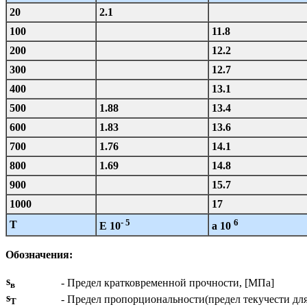
20
2.1
100
11.8
200
12.2
300
12.7
400
13.1
500
1.88
13.4
600
1.83
13.6
700
1.76
14.1
800
1.69
14.8
900
15.7
1000
17
- 5
6
T
E 10
a 10
Обозначения:
s
- Предел кратковременной прочности, [МПа]
в
s
- Предел пропорциональности(предел текучести дл
T