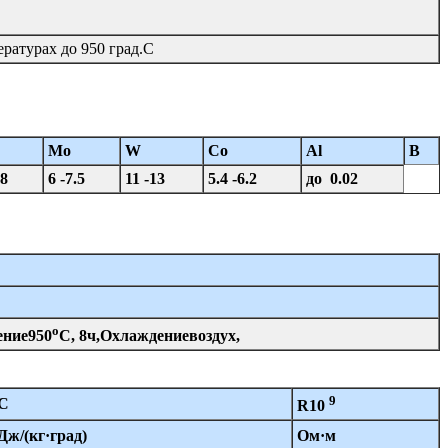
ературах до 950 град.С
Mo
W
Co
Al
B
-8
6 -7.5
11 -13
5.4 -6.2
до 0.02
o
ение950
C, 8ч,Охлаждениевоздух,
9
C
R10
Дж/(кг·град)
Ом·м