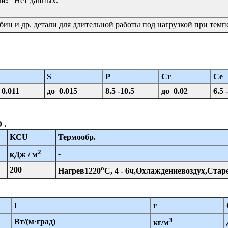
и:
Нет данных.
бин и др. детали для длительной работы под нагрузкой при темп
S
P
Cr
Ce
 0.011
до 0.015
8.5 -10.5
до 0.02
6.5 
 .
KCU
Термообр.
2
%
-
кДж / м
o
200
Нагрев1220
C, 4 - 6ч,Охлаждениевоздух,Стар
l
r
3
Вт/(м·град)
кг/м