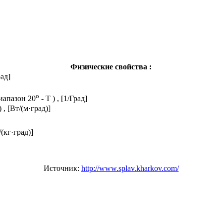
Физические свойства :
ад]
o
иапазон 20
- T ) , [1/Град]
 [Вт/(м·град)]
/(кг·град)]
Источник:
http://www.splav.kharkov.com/