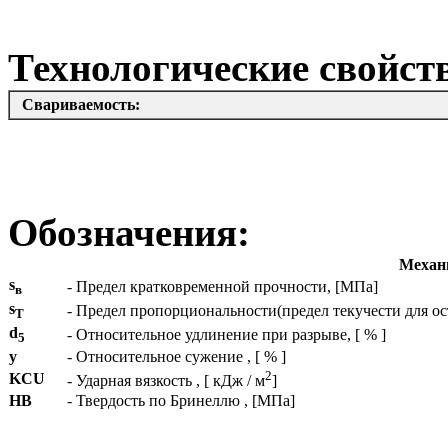
Технологические свойс
Свариваемость:
Обозначения:
Механи
s
- Предел кратковременной прочности, [МПа]
в
s
- Предел пропорциональности(предел текучести для о
T
d
- Относительное удлинение при разрыве, [ % ]
5
y
- Относительное сужение , [ % ]
2
KCU
- Ударная вязкость , [ кДж / м
]
HB
- Твердость по Бринеллю , [МПа]