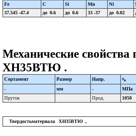
Fe
C
Si
Mn
Ni
37.545 -47.4
до 0.6
до 0.6
33 -37
до 0.02
Механические свойства 
ХН35ВТЮ .
s
Сортамент
Размер
Напр.
в
-
мм
-
МПа
Пруток
Прод.
1050
Твердостьматериала ХН35ВТЮ ,