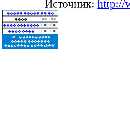
Источник:
http:/
����� ����� �� ��
00:00
00:00
����:
0.00
0.00
���� �������
0.00
0.00
���� ����
LME - ����������
����� �������
�������� ����
($/��):