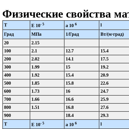
Физические свойства м
- 5
6
T
l
E 10
a 10
Град
МПа
1/Град
Вт/(м·град)
20
2.15
100
2.1
12.7
15.4
200
2.02
14.1
17.5
300
1.99
15
19.2
400
1.92
15.4
20.9
500
1.85
15.8
22.6
600
1.73
16
24.7
700
1.66
16.6
25.9
800
1.51
16.8
27.6
900
18.4
29.3
- 5
6
T
l
E 10
a 10