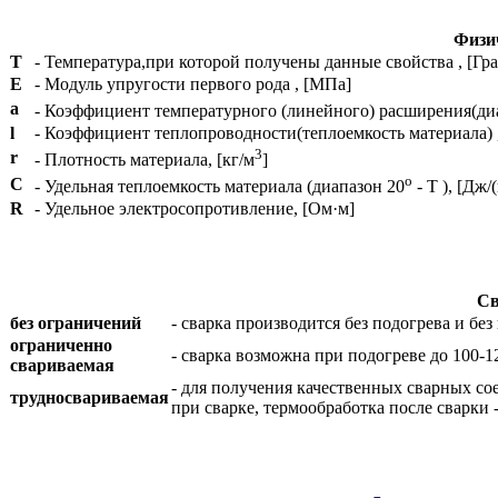
Физич
T
- Температура,при которой получены данные свойства , [Гра
E
- Модуль упругости первого рода , [МПа]
a
- Коэффициент температурного (линейного) расширения(ди
l
- Коэффициент теплопроводности(теплоемкость материала) , 
3
r
- Плотность материала, [кг/м
]
o
C
- Удельная теплоемкость материала (диапазон 20
- T ), [Дж/
R
- Удельное электросопротивление, [Ом·м]
Св
без ограничений
- сварка производится без подогрева и б
ограниченно
- сварка возможна при подогреве до 100-
свариваемая
- для получения качественных сварных со
трудносвариваемая
при сварке, термообработка после сварки 