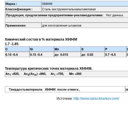
Х6Ф4М
Марка :
Сталь инструментальнаяштамповая
Классификация :
Нет данных.
Продукция, предлагаемая предприятиями-рекламодателями:
для изготовления штампов
Применение:
Химический состав в % материала Х6Ф4М
1.7 -1.85
C
Si
Mn
S
P
0.15 -0.4
0.15 -0.4
до 0.015
до 0.02
5.7 -6.5
Температура критических точек материала Х6Ф4М.
Ac
=820, Ac
(Ac
) =860, Ar
=750, Mn =260
1
3
m
1
Твердостьматериала Х6Ф4М после отжига ,
H
Источник:
http://www.splav.kharkov.com/