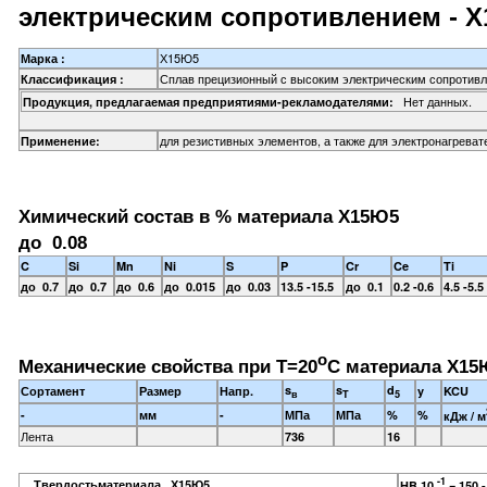
электрическим сопротивлением - 
Х15Ю5
Марка :
Сплав прецизионный с высоким электрическим сопротив
Классификация :
Нет данных.
Продукция, предлагаемая предприятиями-рекламодателями:
для резистивных элементов, а также для электронагрева
Применение:
Химический состав в % материала Х15Ю5
до 0.08
C
Si
Mn
Ni
S
P
Cr
Ce
Ti
до 0.7
до 0.7
до 0.6
до 0.015
до 0.03
13.5 -15.5
до 0.1
0.2 -0.6
4.5 -5.5
o
Механические свойства при Т=20
С материала Х15
s
s
d
Сортамент
Размер
Напр.
y
KCU
в
T
5
-
мм
-
МПа
МПа
%
%
кДж / м
Лента
736
16
-1
Твердостьматериала Х15Ю5 ,
HB 10
= 150 