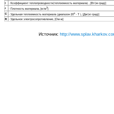
- Коэффициент теплопроводности(теплоемкость материала) , [Вт/(м·град)]
l
3
r
- Плотность материала, [кг/м
]
o
C
- Удельная теплоемкость материала (диапазон 20
- T ), [Дж/(кг·град)]
- Удельное электросопротивление, [Ом·м]
R
Источник:
http://www.splav.kharkov.co