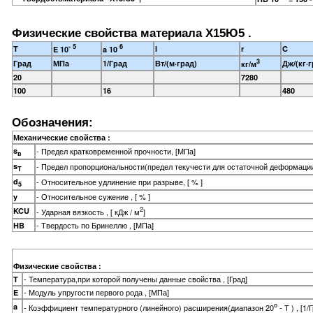
Физические свойства материала Х15Ю5 .
- 5
6
T
l
r
C
E 10
a 10
3
Град
МПа
1/Град
Вт/(м·град)
Дж/(кг·г
кг/м
20
7280
100
16
480
Обозначения:
Механические свойства :
s
- Предел кратковременной прочности, [МПа]
в
s
- Предел пропорциональности(предел текучести для остаточной деформации
T
d
- Относительное удлинение при разрыве, [ % ]
5
- Относительное сужение , [ % ]
y
2
KCU
- Ударная вязкость , [ кДж / м
]
- Твердость по Бринеллю , [МПа]
HB
Физические свойства :
- Температура,при которой получены данные свойства , [Град]
T
- Модуль упругости первого рода , [МПа]
E
o
a
- Коэффициент температурного (линейного) расширения(диапазон 20
- T ) , [1/