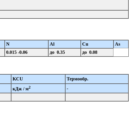
N
Al
Cu
As
0.015 -0.06
до 0.35
до 0.08
KCU
Термообр.
2
-
кДж / м