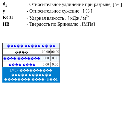
d
- Относительное удлинение при разрыве, [ % ]
5
y
- Относительное сужение , [ % ]
2
KCU
- Ударная вязкость , [ кДж / м
]
HB
- Твердость по Бринеллю , [МПа]
����� ����� �� ��
00:00
00:00
����:
0.00
0.00
���� �������
0.00
0.00
���� ����
LME - ����������
����� �������
�������� ����
($/��):