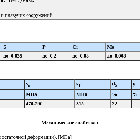
и:
Нет данных.
в и плавучих сооружений
S
P
Cr
Mo
до 0.035
до 0.2
до 0.08
до 0.008
s
s
d
y
в
T
5
МПа
МПа
%
%
470-590
315
22
Механические свойства :
я остаточной деформации), [МПа]