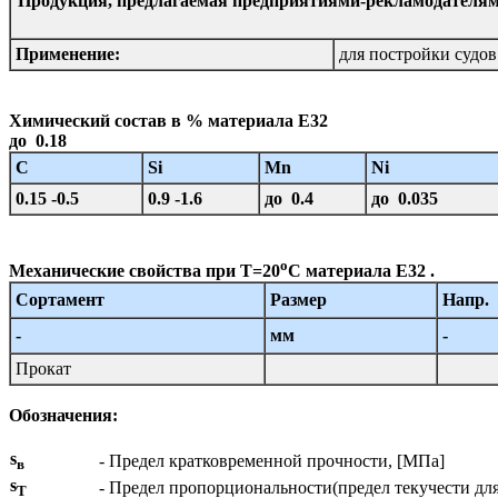
Продукция, предлагаемая предприятиями-рекламодателям
Применение:
для постройки судо
Химический состав в % материала Е32
до 0.18
C
Si
Mn
Ni
0.15 -0.5
0.9 -1.6
до 0.4
до 0.035
o
Механические свойства при Т=20
С материала Е32 .
Сортамент
Размер
Напр.
-
мм
-
Прокат
Обозначения:
s
- Предел кратковременной прочности, [МПа]
в
s
- Предел пропорциональности(предел текучести дл
T