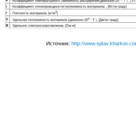
- Коэффициент температурного (линейного) расширения(диапазон 20
- T ) , [1/
- Коэффициент теплопроводности(теплоемкость материала) , [Вт/(м·град)]
l
3
r
- Плотность материала, [кг/м
]
o
C
- Удельная теплоемкость материала (диапазон 20
- T ), [Дж/(кг·град)]
- Удельное электросопротивление, [Ом·м]
R
Источник:
http://www.splav.kharkov.co