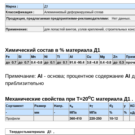
Д1
Марка :
Алюминиевый деформируемый сплав
Классификация :
Нет данных.
Продукция, предлагаемая предприятиями-рекламодателями:
для лопастей винтов, узлов креплений, строительных конс
Применение:
Химический состав в % материала Д1
Fe
Si
Mn
Ni
Ti
Al
Cu
Mg
Zn
Прим
до 0.7
до 0.7
0.4 -0.8
до 0.1
до 0.1
91.6 -95.4
3.8 -4.8
0.4 -0.8
до 0.3
прочи
Примечание:
Al
- основа; процентное содержание
Al
д
приблизительно
o
Механические свойства при Т=20
С материала Д1 .
s
s
d
Сортамент
Размер
Напр.
y
KC
в
T
5
-
мм
-
МПа
МПа
%
%
кД
Профили
360-410
220-250
10-12
Твердостьматериала Д1 ,