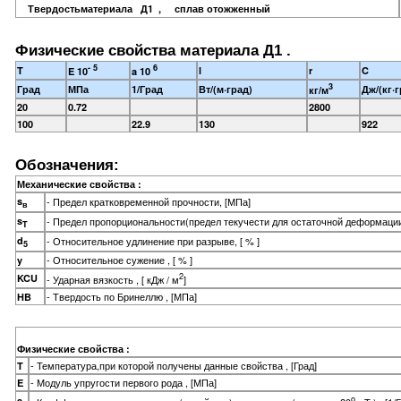
Твердостьматериала Д1 , сплав отожженный
Физические свойства материала Д1 .
- 5
6
T
l
r
C
E 10
a 10
3
Град
МПа
1/Град
Вт/(м·град)
Дж/(кг·г
кг/м
20
0.72
2800
100
22.9
130
922
Обозначения:
Механические свойства :
s
- Предел кратковременной прочности, [МПа]
в
s
- Предел пропорциональности(предел текучести для остаточной деформации
T
d
- Относительное удлинение при разрыве, [ % ]
5
- Относительное сужение , [ % ]
y
2
KCU
- Ударная вязкость , [ кДж / м
]
- Твердость по Бринеллю , [МПа]
HB
Физические свойства :
- Температура,при которой получены данные свойства , [Град]
T
- Модуль упругости первого рода , [МПа]
E
o
a