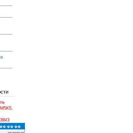
ия
ости
ль
6М5К5,
,
К8М3
�� �� ��
00:00
00:00