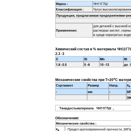
ЧН11Г7Ш
Марка :
Чугун высоколегирован
Классификация :
Продукция, предлагаемая предприятиями-ре
для деталей с высокой к
растворах кислот, серны
Применение:
в среде перегретых вод
Химический состав в % материала ЧН11Г
2.3 -3
C
Si
Mn
Ni
1.8 -2.5
5 -8
10 -12
до 0
o
Механические свойства при Т=20
С матер
s
Сортамент
Размер
Напр.
в
-
мм
-
М
39
Твердостьматериала ЧН11Г7Ш ,
Обозначения:
Механические свойства :
s
- Предел кратковременной прочности, [МПа
в