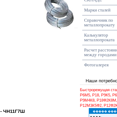
Марки сталей
Справочник по
металлопрокату
Калькулятор
металлопроката
Расчет расстоян
между городами
Фотогалерея
Наши потребн
Быстрорежущая ста
Р6М5, Р18, Р9К5, Р
Р9М4К8, Р18Ф2К8М
Р12М3К5Ф2, Р12Ф2
 - ЧН11Г7Ш
����� ���