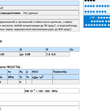
����:
���� �����
ный
���� ����
Нет данных.
кламодателями:
LME - ���
оррозионной и эрозионной стойкостью в щелочах, слабых
����� �
х кислотах любой концентрации до 50 град.С, в морской воде,
�������� 
яных паров; жаропрочный притемпературах до 600 град.С
7Ш
S
P
Cr
.03
до 0.08
1.5 -2.5
иала ЧН11Г7Ш .
s
d
y
KCU
Термообр.
T
5
2
Па
МПа
%
%
-
кДж / м
0
4
-1
HB 10
= 120 - 255 МПа
]