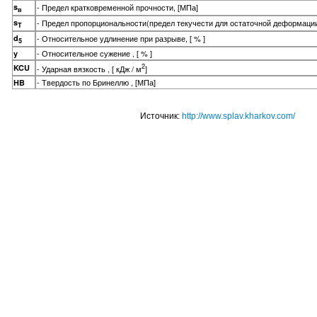
s
- Предел кратковременной прочности, [МПа]
в
s
- Предел пропорциональности(предел текучести для остаточной деформации
T
d
- Относительное удлинение при разрыве, [ % ]
5
- Относительное сужение , [ % ]
y
2
KCU
- Ударная вязкость , [ кДж / м
]
- Твердость по Бринеллю , [МПа]
HB
Источник:
http://www.splav.kharkov.com/