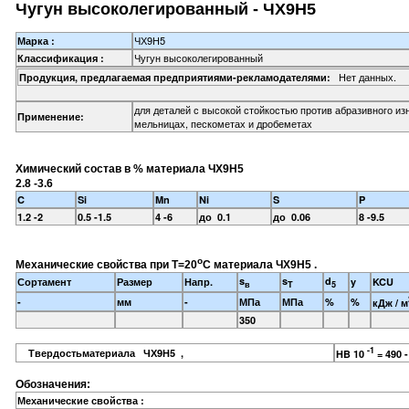
Чугун высоколегированный - ЧХ9Н5
ЧХ9Н5
Марка :
Чугун высоколегированный
Классификация :
Нет данных.
Продукция, предлагаемая предприятиями-рекламодателями:
для деталей с высокой стойкостью против абразивного из
Применение:
мельницах, пескометах и дробеметах
Химический состав в % материала ЧХ9Н5
2.8 -3.6
C
Si
Mn
Ni
S
P
1.2 -2
0.5 -1.5
4 -6
до 0.1
до 0.06
8 -9.5
o
Механические свойства при Т=20
С материала ЧХ9Н5 .
s
s
d
Сортамент
Размер
Напр.
y
KCU
в
T
5
-
мм
-
МПа
МПа
%
%
кДж / м
350
-1
Твердостьматериала ЧХ9Н5 ,
HB 10
= 490 
Обозначения:
Механические свойства :