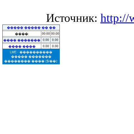
Источник:
http:/
����� ����� �� ��
00:00
00:00
����:
0.00
0.00
���� �������
0.00
0.00
���� ����
LME - ����������
����� �������
�������� ����
($/��):