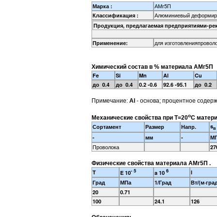
АМг5П
Марка :
Алюминиевый деформир
Классификация :
Продукция, предлагаемая предприятиями-ре
для изготовленияпровол
Применение:
Химический состав в % материала АМг5П
Fe
Si
Mn
Al
Cu
до 0.4
до 0.4
0.2 -0.6
92.6 -95.1
до 0.2
Примечание:
Al
- основа; процентное содер
o
Механические свойства при Т=20
С матери
s
Сортамент
Размер
Напр.
в
-
мм
-
М
Проволока
27
Физические свойства материала АМг5П .
- 5
6
T
l
E 10
a 10
Град
МПа
1/Град
Вт/(м·гра
20
0.71
100
24.1
126