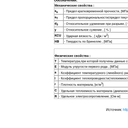
Обозначения:
Механические свойства :
s
- Предел кратковременной прочности, [МПа
в
s
- Предел пропорциональности(предел теку
T
d
- Относительное удлинение при разрыве, [ 
5
- Относительное сужение , [ % ]
y
2
KCU
- Ударная вязкость , [ кДж / м
]
- Твердость по Бринеллю , [МПа]
HB
Физические свойства :
- Температура,при которой получены данные св
T
- Модуль упругости первого рода , [МПа]
E
a
- Коэффициент температурного (линейного) р
- Коэффициент теплопроводности(теплоемкость 
l
3
r
- Плотность материала, [кг/м
]
C
- Удельная теплоемкость материала (диапазон
- Удельное электросопротивление, [Ом·м]
R
Источник:
htt