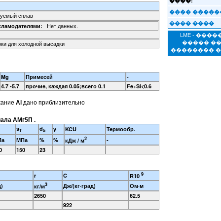
����:
���� �����
уемый сплав
���� ����
Нет данных.
кламодателями:
LME - ���
оки для холодной высадки
����� �
�������� 
Mg
Примесей
-
4.7 -5.7
прочие, каждая 0.05;всего 0.1
Fe+Si<0.6
жание
Al
дано приблизительно
ала АМг5П .
s
d
y
KCU
Термообр.
T
5
2
Па
МПа
%
%
-
кДж / м
0
150
23
9
r
C
R10
3
д)
Дж/(кг·град)
Ом·м
кг/м
2650
62.5
922