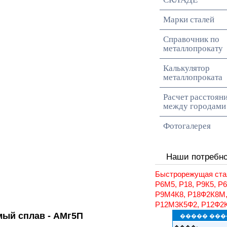
Марки сталей
Справочник по
металлопрокату
Калькулятор
металлопроката
Расчет расстоян
между городами
Фотогалерея
Наши потребн
Быстрорежущая ста
Р6М5, Р18, Р9К5, Р
Р9М4К8, Р18Ф2К8М
Р12М3К5Ф2, Р12Ф2
ый сплав - АМг5П
����� ���