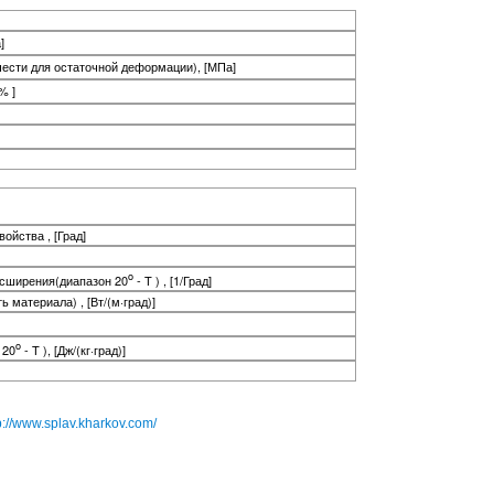
]
чести для остаточной деформации), [МПа]
% ]
ойства , [Град]
o
асширения(диапазон 20
- T ) , [1/Град]
материала) , [Вт/(м·град)]
o
 20
- T ), [Дж/(кг·град)]
p://www.splav.kharkov.com/