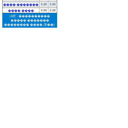
0.00
0.00
���� �������
0.00
0.00
���� ����
LME - ����������
����� �������
�������� ����
($/��):