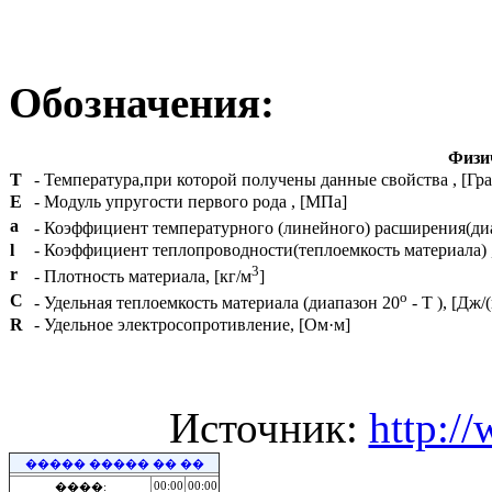
Обозначения:
Физич
T
- Температура,при которой получены данные свойства , [Гра
E
- Модуль упругости первого рода , [МПа]
a
- Коэффициент температурного (линейного) расширения(ди
l
- Коэффициент теплопроводности(теплоемкость материала) , 
3
r
- Плотность материала, [кг/м
]
o
C
- Удельная теплоемкость материала (диапазон 20
- T ), [Дж/
R
- Удельное электросопротивление, [Ом·м]
Источник:
http:/
����� ����� �� ��
00:00
00:00
����: