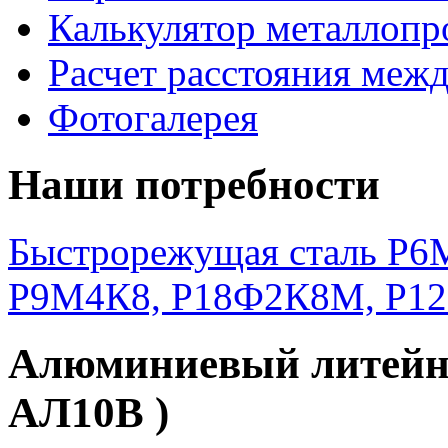
Калькулятор металлопр
Расчет расстояния меж
Фотогалерея
Наши потребности
Быстрорежущая сталь Р6М
Р9М4К8, Р18Ф2К8М, Р1
Алюминиевый литейны
АЛ10В )