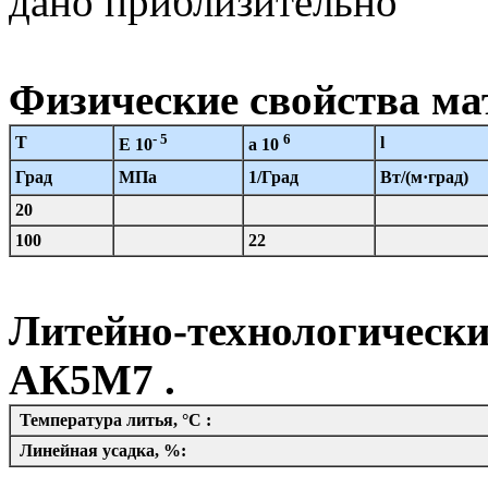
дано приблизительно
Физические свойства ма
- 5
6
T
l
E 10
a 10
Град
МПа
1/Град
Вт/(м·град)
20
100
22
Литейно-технологически
АК5М7 .
Температура литья, °C :
Линейная усадка, %: