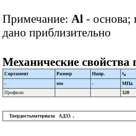
Примечание:
Al
- основа;
дано приблизительно
Механические свойства 
s
Сортамент
Размер
Напр.
в
-
мм
-
МПа
Профили
320
Твердостьматериала АД33 ,