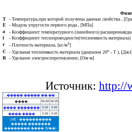
Физич
T
- Температура,при которой получены данные свойства , [Гра
E
- Модуль упругости первого рода , [МПа]
a
- Коэффициент температурного (линейного) расширения(ди
l
- Коэффициент теплопроводности(теплоемкость материала) , 
3
r
- Плотность материала, [кг/м
]
o
C
- Удельная теплоемкость материала (диапазон 20
- T ), [Дж/
R
- Удельное электросопротивление, [Ом·м]
Источник:
http:/
����� ����� �� ��
00:00
00:00
����:
0.00
0.00
���� �������
0.00
0.00
���� ����
LME - ����������
����� �������
�������� ����
($/��):