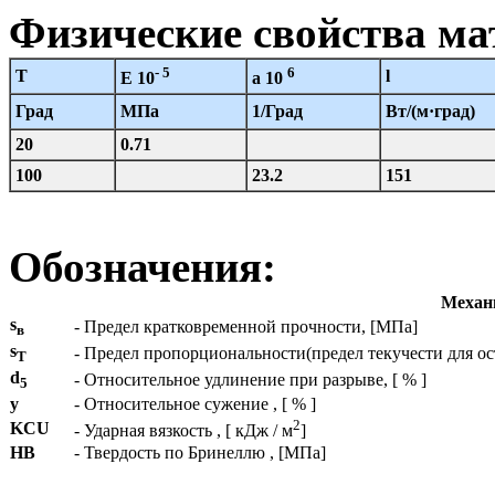
Физические свойства ма
- 5
6
T
l
E 10
a 10
Град
МПа
1/Град
Вт/(м·град)
20
0.71
100
23.2
151
Обозначения:
Механи
s
- Предел кратковременной прочности, [МПа]
в
s
- Предел пропорциональности(предел текучести для о
T
d
- Относительное удлинение при разрыве, [ % ]
5
y
- Относительное сужение , [ % ]
2
KCU
- Ударная вязкость , [ кДж / м
]
HB
- Твердость по Бринеллю , [МПа]