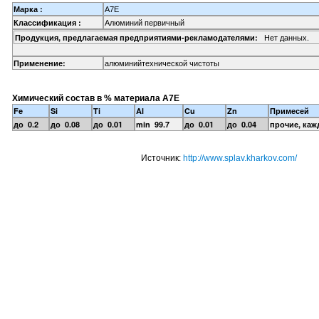
А7Е
Марка :
Алюминий первичный
Классификация :
Нет данных.
Продукция, предлагаемая предприятиями-рекламодателями:
алюминийтехнической чистоты
Применение:
Химический состав в % материала А7Е
Fe
Si
Ti
Al
Cu
Zn
Примесей
до 0.2
до 0.08
до 0.01
min 99.7
до 0.01
до 0.04
прочие, кажд
Источник:
http://www.splav.kharkov.com/