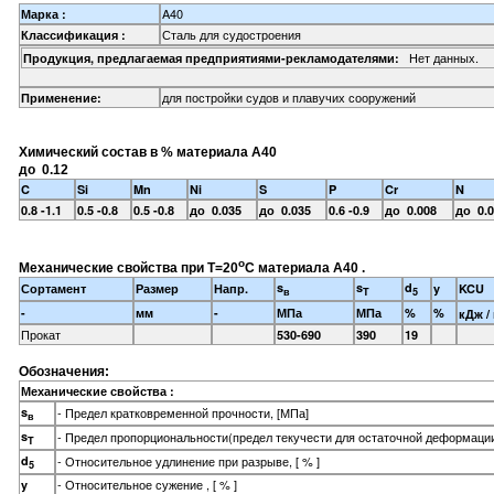
A40
Марка :
Сталь для судостроения
Классификация :
Нет данных.
Продукция, предлагаемая предприятиями-рекламодателями:
для постройки судов и плавучих сооружений
Применение:
Химический состав в % материала A40
до 0.12
C
Si
Mn
Ni
S
P
Cr
N
0.8 -1.1
0.5 -0.8
0.5 -0.8
до 0.035
до 0.035
0.6 -0.9
до 0.008
до 0.
o
Механические свойства при Т=20
С материала A40 .
s
s
d
Сортамент
Размер
Напр.
y
KCU
в
T
5
-
мм
-
МПа
МПа
%
%
кДж /
Прокат
530-690
390
19
Обозначения:
Механические свойства :
s
- Предел кратковременной прочности, [МПа]
в
s
- Предел пропорциональности(предел текучести для остаточной деформации
T
d
- Относительное удлинение при разрыве, [ % ]
5
- Относительное сужение , [ % ]
y