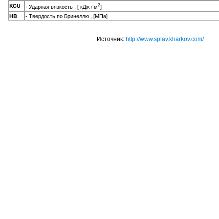
2
KCU
- Ударная вязкость , [ кДж / м
]
- Твердость по Бринеллю , [МПа]
HB
Источник:
http://www.splav.kharkov.com/