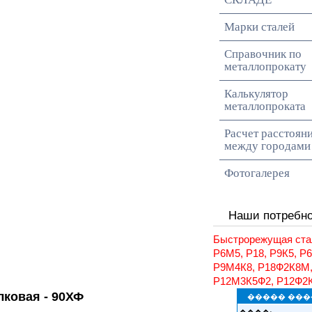
Марки сталей
Справочник по
металлопрокату
Калькулятор
металлопроката
Расчет расстоян
между городами
Фотогалерея
Наши потребн
Быстрорежущая ста
Р6М5, Р18, Р9К5, Р
Р9М4К8, Р18Ф2К8М
Р12М3К5Ф2, Р12Ф2
лковая - 90ХФ
����� ���