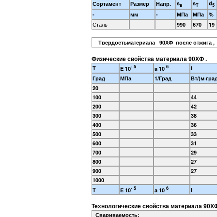
s
s
d
Сортамент
Размер
Напр.
в
T
5
-
мм
-
МПа
МПа
%
Сталь
990
670
19
Твердостьматериала 90ХФ после отжига
Физические свойства материала 90ХФ .
- 5
6
T
l
E 10
a 10
Град
МПа
1/Град
Вт/(м·гра
20
100
44
200
42
300
38
400
36
500
33
600
31
700
29
800
27
900
27
1000
- 5
6
T
l
E 10
a 10
Технологические свойства материала 90ХФ
Свариваемость: