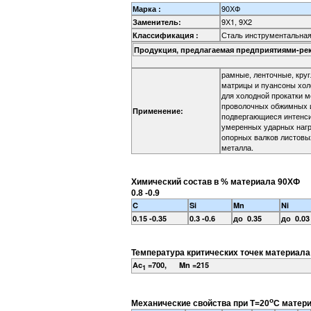
90ХФ
Марка :
9Х1, 9Х2
Заменитель:
Сталь инструментальная
Классификация :
Продукция, предлагаемая предприятиями-ре
рамные, ленточные, круг
матрицы и пуансоны холо
для холодной прокатки м
проволочных обжимных и
Применение:
подвергающиеся интенси
умеренных ударных нагр
опорных валков листовы
металла.
Химический состав в % материала 90ХФ
0.8 -0.9
C
Si
Mn
Ni
0.15 -0.35
0.3 -0.6
до 0.35
до 0.03
Температура критических точек материала
Ac
=700, Mn =215
1
o
Механические свойства при Т=20
С матери