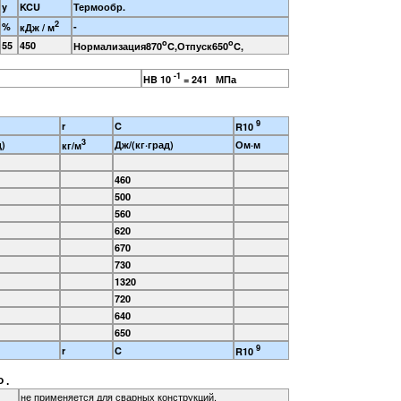
y
KCU
Термообр.
2
%
-
кДж / м
o
o
55
450
Нормализация870
C,Отпуск650
C,
-1
 ,
HB 10
= 241 МПа
9
r
C
R10
3
д)
Дж/(кг·град)
Ом·м
кг/м
460
500
560
620
670
730
1320
720
640
650
9
r
C
R10
 .
не применяется для сварных конструкций.