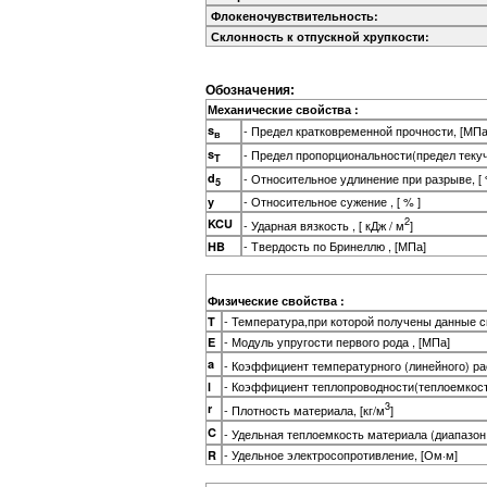
Флокеночувствительность:
Склонность к отпускной хрупкости:
Обозначения:
Механические свойства :
s
- Предел кратковременной прочности, [МПа
в
s
- Предел пропорциональности(предел теку
T
d
- Относительное удлинение при разрыве, [ 
5
- Относительное сужение , [ % ]
y
2
KCU
- Ударная вязкость , [ кДж / м
]
- Твердость по Бринеллю , [МПа]
HB
Физические свойства :
- Температура,при которой получены данные св
T
- Модуль упругости первого рода , [МПа]
E
a
- Коэффициент температурного (линейного) р
- Коэффициент теплопроводности(теплоемкость 
l
3
r
- Плотность материала, [кг/м
]
C
- Удельная теплоемкость материала (диапазон
- Удельное электросопротивление, [Ом·м]
R