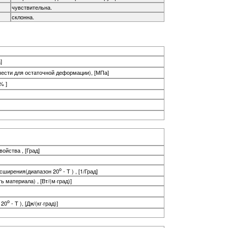
чувствительна.
склонна.
]
чести для остаточной деформации), [МПа]
% ]
ойства , [Град]
o
асширения(диапазон 20
- T ) , [1/Град]
материала) , [Вт/(м·град)]
o
 20
- T ), [Дж/(кг·град)]