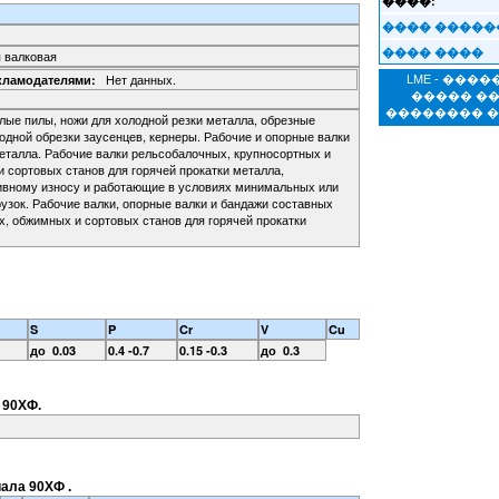
����:
���� �����
���� ����
 валковая
Нет данных.
кламодателями:
LME - ���
����� �
�������� 
лые пилы, ножи для холодной резки металла, обрезные
дной обрезки заусенцев, кернеры. Рабочие и опорные валки
еталла. Рабочие валки рельсобалочных, крупносортных и
 сортовых станов для горячей прокатки металла,
вному износу и работающие в условиях минимальных или
узок. Рабочие валки, опорные валки и бандажи составных
х, обжимных и сортовых станов для горячей прокатки
S
P
Cr
V
Cu
до 0.03
0.4 -0.7
0.15 -0.3
до 0.3
 90ХФ.
ала 90ХФ .