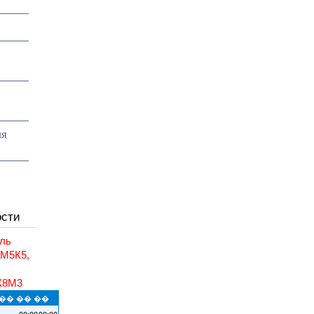
ия
ости
ль
6М5К5,
,
К8М3
�� �� ��
00:00
00:00