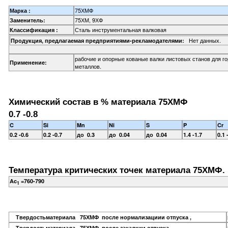
75ХМФ
Марка :
75ХМ, 9ХФ
Заменитель:
Сталь инструментальная валковая
Классификация :
Нет данных.
Продукция, предлагаемая предприятиями-рекламодателями:
рабочие и опорные кованые валки листовых станов для г
Применение:
металлов.
Химический состав в % материала 75ХМФ
0.7 -0.8
C
Si
Mn
Ni
S
P
Cr
0.2 -0.6
0.2 -0.7
до 0.3
до 0.04
до 0.04
1.4 -1.7
0.1 
Температура критических точек материала 75ХМФ.
Ac
=760-790
1
Твердостьматериала 75ХМФ после нормализациии отпуска ,
Твердостьматериала 75ХМФ после закалкии отпуска ,