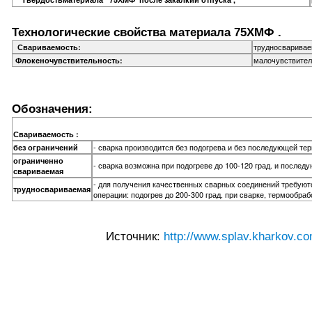
Технологические свойства материала 75ХМФ .
трудносваривае
Свариваемость:
малочувствител
Флокеночувствительность:
Обозначения:
Свариваемость :
- сварка производится без подогрева и без последующей те
без ограничений
ограниченно
- сварка возможна при подогреве до 100-120 град. и после
свариваемая
- для получения качественных сварных соединений требую
трудносвариваемая
операции: подогрев до 200-300 град. при сварке, термообраб
Источник:
http://www.splav.kharkov.co