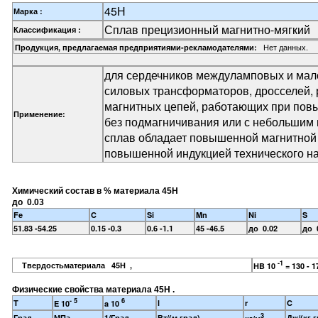
45Н
Марка :
Сплав прецизионный магнитно-мягкий
Классификация :
Нет данных.
Продукция, предлагаемая предприятиями-рекламодателями:
для сердечников междуламповых и мал
силовых трансформаторов, дросселей, 
магнитных цепей, работающих при пов
Применение:
без подмагничивания или с небольшим
сплав обладает повышенной магнитной
повышенной индукцией технического 
Химический состав в % материала 45Н
до 0.03
Fe
C
Si
Mn
Ni
S
51.83 -54.25
0.15 -0.3
0.6 -1.1
45 -46.5
до 0.02
до 
-1
Твердостьматериала 45Н ,
HB 10
= 130 - 
Физические свойства материала 45Н .
- 5
6
T
l
r
C
E 10
a 10
3
Град
МПа
1/Град
Вт/(м·град)
Дж/(кг·г