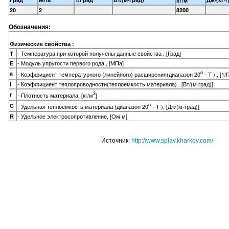
кг/м
20
2
8200
Обозначения:
Физические свойства :
- Температура,при которой получены данные свойства , [Град]
T
- Модуль упругости первого рода , [МПа]
E
o
a
- Коэффициент температурного (линейного) расширения(диапазон 20
- T ) , [1/
- Коэффициент теплопроводности(теплоемкость материала) , [Вт/(м·град)]
l
3
r
- Плотность материала, [кг/м
]
o
C
- Удельная теплоемкость материала (диапазон 20
- T ), [Дж/(кг·град)]
- Удельное электросопротивление, [Ом·м]
R
Источник:
http://www.splav.kharkov.com/