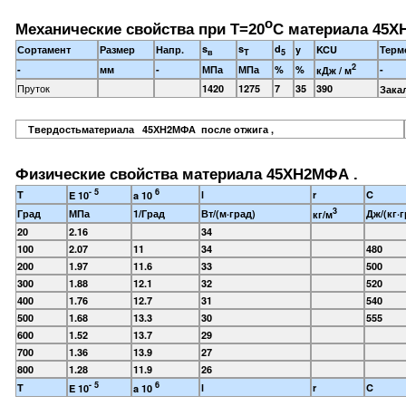
o
Механические свойства при Т=20
С материала 45Х
s
s
d
Сортамент
Размер
Напр.
y
KCU
Терм
в
T
5
2
-
мм
-
МПа
МПа
%
%
-
кДж / м
Пруток
1420
1275
7
35
390
Зака
Твердостьматериала 45ХН2МФА после отжига ,
Физические свойства материала 45ХН2МФА .
- 5
6
T
l
r
C
E 10
a 10
3
Град
МПа
1/Град
Вт/(м·град)
Дж/(кг·г
кг/м
20
2.16
34
100
2.07
11
34
480
200
1.97
11.6
33
500
300
1.88
12.1
32
520
400
1.76
12.7
31
540
500
1.68
13.3
30
555
600
1.52
13.7
29
700
1.36
13.9
27
800
1.28
11.9
26
- 5
6
T
l
r
C
E 10
a 10