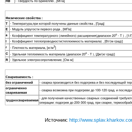
- Твердость по Бринеллю , [МПа]
HB
Физические свойства :
- Температура,при которой получены данные свойства , [Град]
T
- Модуль упругости первого рода , [МПа]
E
o
a
- Коэффициент температурного (линейного) расширения(диапазон 20
- T ) , [1/
- Коэффициент теплопроводности(теплоемкость материала) , [Вт/(м·град)]
l
3
r
- Плотность материала, [кг/м
]
o
C
- Удельная теплоемкость материала (диапазон 20
- T ), [Дж/(кг·град)]
- Удельное электросопротивление, [Ом·м]
R
Свариваемость :
- сварка производится без подогрева и без последующей те
без ограничений
ограниченно
- сварка возможна при подогреве до 100-120 град. и после
свариваемая
- для получения качественных сварных соединений требую
трудносвариваемая
операции: подогрев до 200-300 град. при сварке, термообраб
Источник:
http://www.splav.kharkov.co