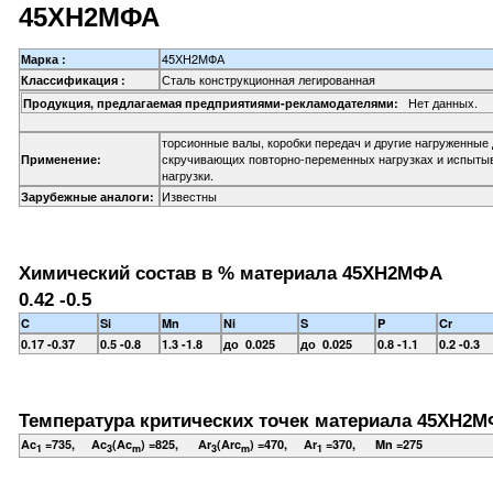
45ХН2МФА
45ХН2МФА
Марка :
Сталь конструкционная легированная
Классификация :
Нет данных.
Продукция, предлагаемая предприятиями-рекламодателями:
торсионные валы, коробки передач и другие нагруженные
скручивающих повторно-переменных нагрузках и испыт
Применение:
нагрузки.
Известны
Зарубежные аналоги:
Химический состав в % материала 45ХН2МФА
0.42 -0.5
C
Si
Mn
Ni
S
P
Cr
0.17 -0.37
0.5 -0.8
1.3 -1.8
до 0.025
до 0.025
0.8 -1.1
0.2 -0.3
Температура критических точек материала 45ХН2М
Ac
=735, Ac
(Ac
) =825, Ar
(Arc
) =470, Ar
=370, Mn =275
1
3
m
3
m
1