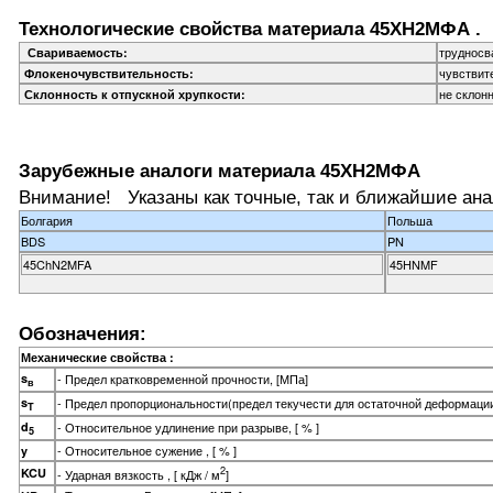
Технологические свойства материала 45ХН2МФА .
трудносв
Свариваемость:
чувствит
Флокеночувствительность:
не склонн
Склонность к отпускной хрупкости:
Зарубежные аналоги материала 45ХН2МФА
Внимание! Указаны как точные, так и ближайшие ана
Болгария
Польша
BDS
PN
45ChN2MFA
45HNMF
Обозначения:
Механические свойства :
s
- Предел кратковременной прочности, [МПа]
в
s
- Предел пропорциональности(предел текучести для остаточной деформации
T
d
- Относительное удлинение при разрыве, [ % ]
5
- Относительное сужение , [ % ]
y
2
KCU
- Ударная вязкость , [ кДж / м
]