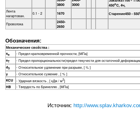
o
3800
3000
450
C, 4ч,
Лента
0.1 - 2
1670
Старение450 - 550
нагартован.
2450-
Проволока
2650
Обозначения:
Механические свойства :
s
- Предел кратковременной прочности, [МПа]
в
s
- Предел пропорциональности(предел текучести для остаточной деформации
T
d
- Относительное удлинение при разрыве, [ % ]
5
- Относительное сужение , [ % ]
y
2
KCU
- Ударная вязкость , [ кДж / м
]
- Твердость по Бринеллю , [МПа]
HB
Источник:
http://www.splav.kharkov.co