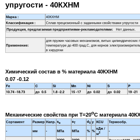
упругости - 40КХНМ
40КХНМ
Марка :
Сплав прецизионный с заданными свойствами упругости
Классификация :
Нет данных.
Продукция, предлагаемая предприятиями-рекламодателями:
для пружин часовых механизмов, витых цилиндрических 
температуре до 400 град.С, для кернов электроизмерител
Применение:
в хирургии
Химический состав в % материала 40КХНМ
0.07 -0.12
Fe
C
Si
Mn
Ni
S
P
10.74 -18.73
до 0.5
1.8 -2.2
15 -17
до 0.02
до 0.02
19 -21
o
Механические свойства при Т=20
С материала 40К
s
s
d
Сортамент
Размер
Напр.
y
KCU
Термообр.
в
T
5
кДж /
-
мм
-
МПа
МПа
%
%
-
2
м
3200-
2400-
Закалка1100 - 115