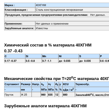
40ХГНМ
Марка :
Сталь конструкционная легированная
Классификация :
Нет данных.
Продукция, предлагаемая предприятиями-рекламодателями:
Нет данных о применении
Применение:
Известны
Зарубежные аналоги:
Химический состав в % материала 40ХГНМ
0.37 -0.43
C
Si
Mn
Ni
S
P
0.17 -0.37
0.5 -0.8
0.7 -1.1
до 0.035
до 0.035
0.6 -0.9
o
Механические свойства при Т=20
С материала 40Х
s
s
d
Сортамент
Размер
Напр.
y
KCU
Термообр.
в
T
5
2
-
мм
-
МПа
МПа
%
%
-
кДж / м
o
Пруток
Ж 25
980
835
12
880
Закалка840
C, масло,Отп
Зарубежные аналоги материала 40ХГНМ