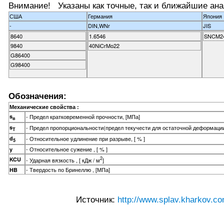
Внимание! Указаны как точные, так и ближайшие ана
США
Германия
Япония
-
DIN,WNr
JIS
8640
1.6546
SNCM2
9840
40NiCrMo22
G86400
G98400
Обозначения:
Механические свойства :
s
- Предел кратковременной прочности, [МПа]
в
s
- Предел пропорциональности(предел текучести для остаточной деформации
T
d
- Относительное удлинение при разрыве, [ % ]
5
- Относительное сужение , [ % ]
y
2
KCU
- Ударная вязкость , [ кДж / м
]
- Твердость по Бринеллю , [МПа]
HB
Источник:
http://www.splav.kharkov.co