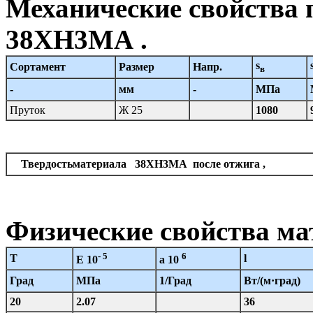
Механические свойства 
38ХН3МА .
s
Сортамент
Размер
Напр.
в
-
мм
-
МПа
Пруток
Ж 25
1080
Твердостьматериала 38ХН3МА после отжига ,
Физические свойства м
- 5
6
T
l
E 10
a 10
Град
МПа
1/Град
Вт/(м·град)
20
2.07
36