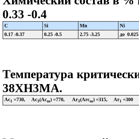
Химический состав в %
0.33 -0.4
C
Si
Mn
Ni
0.17 -0.37
0.25 -0.5
2.75 -3.25
до 0.025
Температура критически
38ХН3МА.
Ac
=730, Ac
(Ac
) =770, Ar
(Arc
) =315, Ar
=300
1
3
m
3
m
1