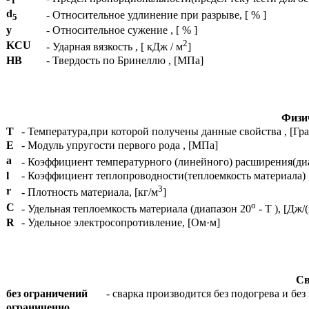
T
d
- Относительное удлинение при разрыве, [ % ]
5
y
- Относительное сужение , [ % ]
2
KCU
- Ударная вязкость , [ кДж / м
]
HB
- Твердость по Бринеллю , [МПа]
Физич
T
- Температура,при которой получены данные свойства , [Гра
E
- Модуль упругости первого рода , [МПа]
a
- Коэффициент температурного (линейного) расширения(ди
l
- Коэффициент теплопроводности(теплоемкость материала) , 
3
r
- Плотность материала, [кг/м
]
o
C
- Удельная теплоемкость материала (диапазон 20
- T ), [Дж/
R
- Удельное электросопротивление, [Ом·м]
Св
без ограничений
- сварка производится без подогрева и б
ограниченно