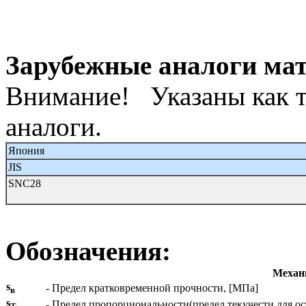
Зарубежные аналоги м
Внимание! Указаны как т
аналоги.
Япония
JIS
SNC28
Обозначения:
Механи
s
- Предел кратковременной прочности, [МПа]
в
s
- Предел пропорциональности(предел текучести для о