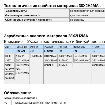
Технологические свойства материала 38Х2Н2МА .
не применяется для сварных
Свариваемость:
чувствительна.
Флокеночувствительность:
не склонна.
Склонность к отпускной хрупкости:
Зарубежные аналоги материала 38Х2Н2МА
Внимание! Указаны как точные, так и ближайшие ана
США
Германия
Япония
Франция
Англия
Евросоюз
Италия
-
DIN,WNr
JIS
AFNOR
BS
EN
UNI
4330
1.6582
SNCM447
34CrNiMo6
34CrNiMo6
34CrNiMo6
34CrNiMo6
4337
34CrNiMo6
34CrNiMo8
816M40
35CrNiMo6KD
35CrNiMo6
4340
35CrNiMo6
35CND6
817M40
35NiCrMo
G43376
GS-
34CrNiMo6
G43400
G43499
Обозначения:
Механические свойства :
s
- Предел кратковременной прочности, [МПа]
в