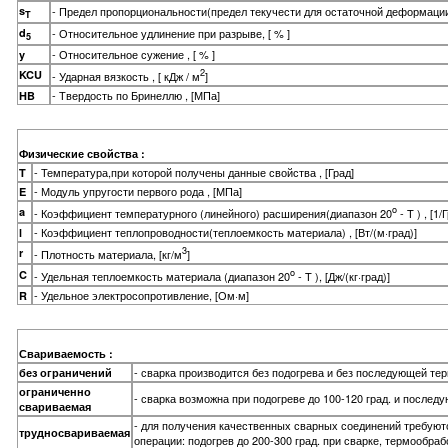
s
- Предел пропорциональности(предел текучести для остаточной деформации
T
d
- Относительное удлинение при разрыве, [ % ]
5
- Относительное сужение , [ % ]
y
2
KCU
- Ударная вязкость , [ кДж / м
]
- Твердость по Бринеллю , [МПа]
HB
Физические свойства :
- Температура,при которой получены данные свойства , [Град]
T
- Модуль упругости первого рода , [МПа]
E
o
a
- Коэффициент температурного (линейного) расширения(диапазон 20
- T ) , [1/
- Коэффициент теплопроводности(теплоемкость материала) , [Вт/(м·град)]
l
3
r
- Плотность материала, [кг/м
]
o
C
- Удельная теплоемкость материала (диапазон 20
- T ), [Дж/(кг·град)]
- Удельное электросопротивление, [Ом·м]
R
Свариваемость :
- сварка производится без подогрева и без последующей те
без ограничений
ограниченно
- сварка возможна при подогреве до 100-120 град. и после
свариваемая
- для получения качественных сварных соединений требую
трудносвариваемая
операции: подогрев до 200-300 град. при сварке, термообраб