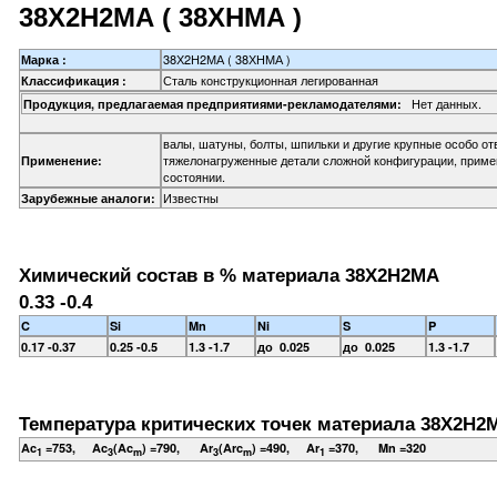
38Х2Н2МА ( 38ХНМА )
38Х2Н2МА ( 38ХНМА )
Марка :
Сталь конструкционная легированная
Классификация :
Нет данных.
Продукция, предлагаемая предприятиями-рекламодателями:
валы, шатуны, болты, шпильки и другие крупные особо о
тяжелонагруженные детали сложной конфигурации, прим
Применение:
состоянии.
Известны
Зарубежные аналоги:
Химический состав в % материала 38Х2Н2МА
0.33 -0.4
C
Si
Mn
Ni
S
P
0.17 -0.37
0.25 -0.5
1.3 -1.7
до 0.025
до 0.025
1.3 -1.7
Температура критических точек материала 38Х2Н2
Ac
=753, Ac
(Ac
) =790, Ar
(Arc
) =490, Ar
=370, Mn =320
1
3
m
3
m
1