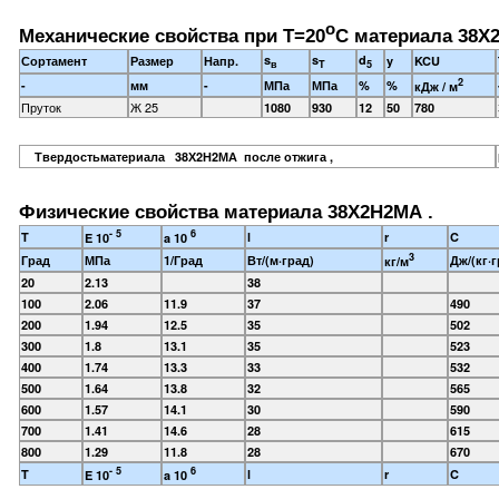
o
Механические свойства при Т=20
С материала 38Х
s
s
d
Сортамент
Размер
Напр.
y
KCU
в
T
5
2
-
мм
-
МПа
МПа
%
%
кДж / м
Пруток
Ж 25
1080
930
12
50
780
Твердостьматериала 38Х2Н2МА после отжига ,
Физические свойства материала 38Х2Н2МА .
- 5
6
T
l
r
C
E 10
a 10
3
Град
МПа
1/Град
Вт/(м·град)
Дж/(кг·г
кг/м
20
2.13
38
100
2.06
11.9
37
490
200
1.94
12.5
35
502
300
1.8
13.1
35
523
400
1.74
13.3
33
532
500
1.64
13.8
32
565
600
1.57
14.1
30
590
700
1.41
14.6
28
615
800
1.29
11.8
28
670
- 5
6
T
l
r
C
E 10
a 10