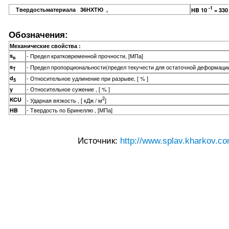
-1
Твердостьматериала 36НХТЮ ,
HB 10
= 330
Обозначения:
Механические свойства :
s
- Предел кратковременной прочности, [МПа]
в
s
- Предел пропорциональности(предел текучести для остаточной деформации
T
d
- Относительное удлинение при разрыве, [ % ]
5
- Относительное сужение , [ % ]
y
2
KCU
- Ударная вязкость , [ кДж / м
]
- Твердость по Бринеллю , [МПа]
HB
Источник:
http://www.splav.kharkov.co