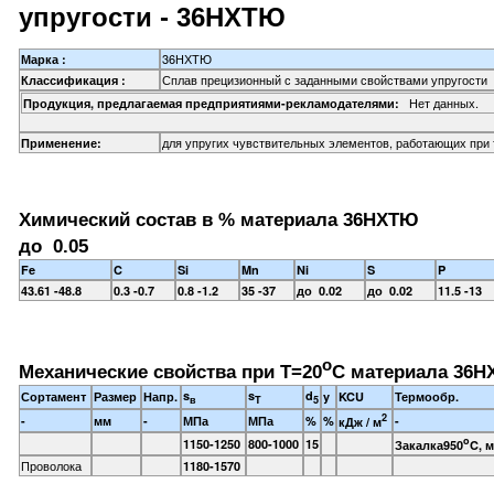
упругости - 36НХТЮ
36НХТЮ
Марка :
Сплав прецизионный с заданными свойствами упругости
Классификация :
Нет данных.
Продукция, предлагаемая предприятиями-рекламодателями:
для упругих чувствительных элементов, работающих при 
Применение:
Химический состав в % материала 36НХТЮ
до 0.05
Fe
C
Si
Mn
Ni
S
P
43.61 -48.8
0.3 -0.7
0.8 -1.2
35 -37
до 0.02
до 0.02
11.5 -13
o
Механические свойства при Т=20
С материала 36Н
s
s
d
Сортамент
Размер
Напр.
y
KCU
Термообр.
в
T
5
2
-
мм
-
МПа
МПа
%
%
-
кДж / м
o
1150-1250
800-1000
15
Закалка950
C, 
Проволока
1180-1570