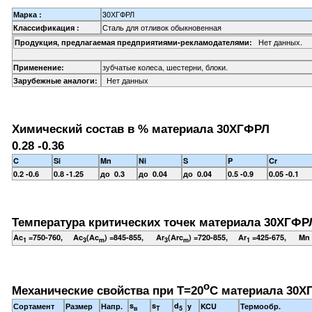
30ХГФРЛ
Марка :
Сталь для отливок обыкновенная
Классификация :
Нет данных.
Продукция, предлагаемая предприятиями-рекламодателями:
зубчатые колеса, шестерни, блоки.
Применение:
Нет данных
Зарубежные аналоги:
Химический состав в % материала 30ХГФРЛ
0.28 -0.36
C
Si
Mn
Ni
S
P
Cr
0.2 -0.6
0.8 -1.25
до 0.3
до 0.04
до 0.04
0.5 -0.9
0.05 -0.1
Температура критических точек материала 30ХГФР
Ac
=750-760, Ac
(Ac
) =845-855, Ar
(Arc
) =720-855, Ar
=425-675, Mn 
1
3
m
3
m
1
o
Механические свойства при Т=20
С материала 30Х
s
s
d
Сортамент
Размер
Напр.
y
KCU
Термообр.
в
T
5