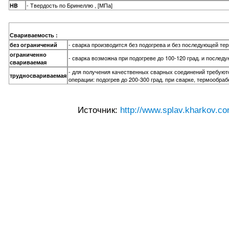
- Твердость по Бринеллю , [МПа]
HB
Свариваемость :
- сварка производится без подогрева и без последующей те
без ограничений
ограниченно
- сварка возможна при подогреве до 100-120 град. и после
свариваемая
- для получения качественных сварных соединений требую
трудносвариваемая
операции: подогрев до 200-300 град. при сварке, термообраб
Источник:
http://www.splav.kharkov.co