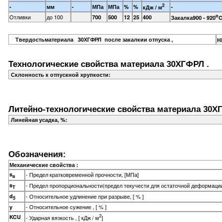
2
-
мм
-
МПа
МПа
%
%
-
кДж / м
o
Отливки
до 100
700
500
12
25
400
Закалка900 - 920
C
Твердостьматериала 30ХГФРЛ после закалкии отпуска ,
H
Технологические свойства материала 30ХГФРЛ .
Склонность к отпускной хрупкости:
Литейно-технологические свойства материала 30Х
Линейная усадка, %:
Обозначения:
Механические свойства :
s
- Предел кратковременной прочности, [МПа]
в
s
- Предел пропорциональности(предел текучести для остаточной деформации
T
d
- Относительное удлинение при разрыве, [ % ]
5
- Относительное сужение , [ % ]
y
2
KCU
- Ударная вязкость , [ кДж / м
]