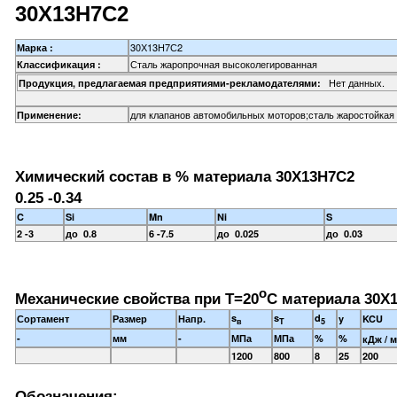
30Х13Н7С2
30Х13Н7С2
Марка :
Сталь жаропрочная высоколегированная
Классификация :
Нет данных.
Продукция, предлагаемая предприятиями-рекламодателями:
для клапанов автомобильных моторов;сталь жаростойкая
Применение:
Химический состав в % материала 30Х13Н7С2
0.25 -0.34
C
Si
Mn
Ni
S
2 -3
до 0.8
6 -7.5
до 0.025
до 0.03
o
Механические свойства при Т=20
С материала 30Х1
s
s
d
Сортамент
Размер
Напр.
y
KCU
в
T
5
-
мм
-
МПа
МПа
%
%
кДж / м
1200
800
8
25
200
Обозначения: