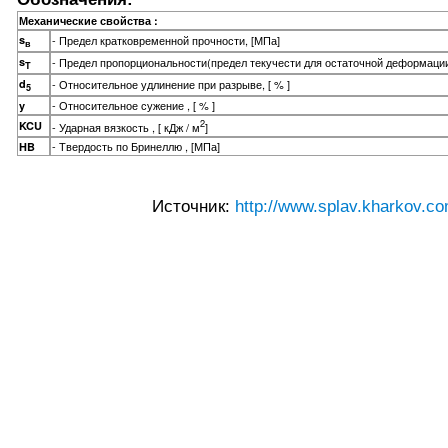
Механические свойства :
s
- Предел кратковременной прочности, [МПа]
в
s
- Предел пропорциональности(предел текучести для остаточной деформации
T
d
- Относительное удлинение при разрыве, [ % ]
5
- Относительное сужение , [ % ]
y
2
KCU
- Ударная вязкость , [ кДж / м
]
- Твердость по Бринеллю , [МПа]
HB
Источник:
http://www.splav.kharkov.co