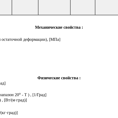
Механические свойства :
я остаточной деформации), [МПа]
Физические свойства :
ад]
o
иапазон 20
- T ) , [1/Град]
 [Вт/(м·град)]
/(кг·град)]