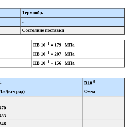
Термообр.
-
Состояние поставки
-1
HB 10
= 179 МПа
-1
HB 10
= 207 МПа
-1
HB 10
= 156 МПа
9
C
R10
Дж/(кг·град)
Ом·м
470
483
546