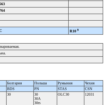
563
764
9
C
R10
вариваемая.
ьна.
Болгария
Польша
Румыния
Чехия
BDS
PN
STAS
CSN
30
30
OLC30
12031
30A
30rs