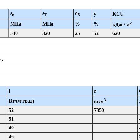
s
s
d
y
KCU
в
T
5
2
МПа
МПа
%
%
кДж / м
530
320
25
52
620
го ,
го,
l
r
3
Вт/(м·град)
кг/м
52
7850
51
49
46