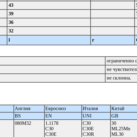
43
39
36
32
l
r
ограниченно с
не чувствител
не склонна.
Англия
Евросоюз
Италия
Китай
BS
EN
UNI
GB
080M32
1.1178
C30
30
C30
C30E
ML25Mn
C30E
C30R
ML30