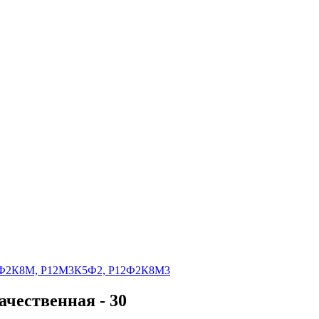
Р18Ф2К8М, Р12М3К5Ф2, Р12Ф2К8М3
чественная - 30