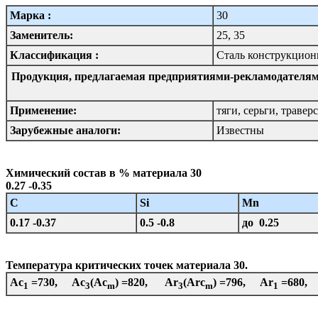
Марка :
30
Заменитель:
25, 35
Классификация :
Сталь конструкционн
Продукция, предлагаемая предприятиями-рекламодателям
Применение:
тяги, серьги, траве
Зарубежные аналоги:
Известны
Химический состав в % материала 30
0.27 -0.35
C
Si
Mn
0.17 -0.37
0.5 -0.8
до 0.25
Температура критических точек материала 30.
Ac
=730, Ac
(Ac
) =820, Ar
(Arc
) =796, Ar
=680,
1
3
m
3
m
1