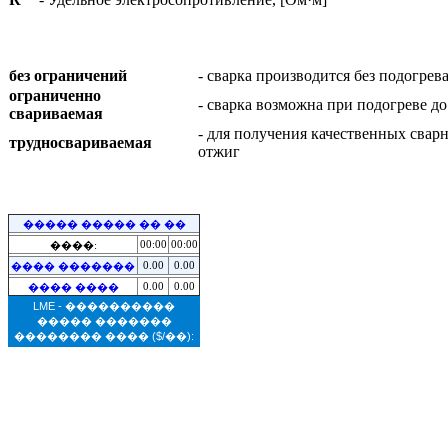
без ограничений
- сварка производится без подогре
ограниченно
- сварка возможна при подогреве д
свариваемая
- для получения качественных свар
трудносвариваемая
отжиг
����� ����� �� ��
00:00
00:00
����:
0.00
0.00
���� �������
0.00
0.00
���� ����
LME - ����������
����� �������
�������� ����
($/��):