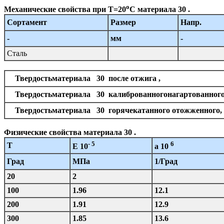
o
Механические свойства при Т=20
С материала 30 .
Сортамент
Размер
Напр.
-
мм
-
Сталь
Твердостьматериала 30 после отжига ,
Твердостьматериала 30 калиброванногонагартованно
Твердостьматериала 30 горячекатанного отожженно
Физические свойства материала 30 .
- 5
6
T
E 10
a 10
Град
МПа
1/Град
20
2
100
1.96
12.1
200
1.91
12.9
300
1.85
13.6