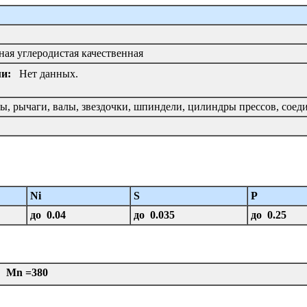
ая углеродистая качественная
и:
Нет данных.
рсы, рычаги, валы, звездочки, шпиндели, цилиндры прессов, со
Ni
S
P
до 0.04
до 0.035
до 0.25
 Mn =380