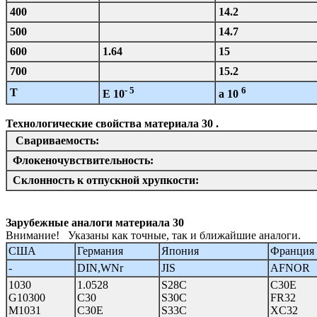
400
14.2
500
14.7
600
1.64
15
700
15.2
- 5
6
T
E 10
a 10
Технологические свойства материала 30 .
Свариваемость:
Флокеночувствительность:
Склонность к отпускной хрупкости:
Зарубежные аналоги материала 30
Внимание! Указаны как точные, так и ближайшие аналоги.
США
Германия
Япония
Франция
-
DIN,WNr
JIS
AFNOR
1030
1.0528
S28C
C30E
G10300
C30
S30C
FR32
M1031
C30E
S33C
XC32