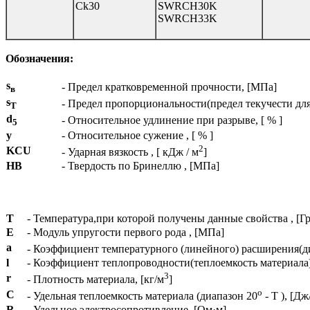
Ck30
SWRCH30K
SWRCH33K
Обозначения:
s
- Предел кратковременной прочности, [МПа]
в
s
- Предел пропорциональности(предел текучести дл
T
d
- Относительное удлинение при разрыве, [ % ]
5
y
- Относительное сужение , [ % ]
2
KCU
- Ударная вязкость , [ кДж / м
]
HB
- Твердость по Бринеллю , [МПа]
T
- Температура,при которой получены данные свойства , [Гр
E
- Модуль упругости первого рода , [МПа]
a
- Коэффициент температурного (линейного) расширения(д
l
- Коэффициент теплопроводности(теплоемкость материала) ,
3
r
- Плотность материала, [кг/м
]
o
C
- Удельная теплоемкость материала (диапазон 20
- T ), [Дж
R
- Удельное электросопротивление, [Ом·м]