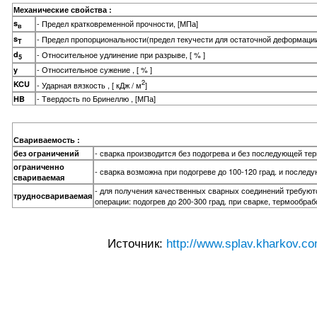
Механические свойства :
s
- Предел кратковременной прочности, [МПа]
в
s
- Предел пропорциональности(предел текучести для остаточной деформации
T
d
- Относительное удлинение при разрыве, [ % ]
5
- Относительное сужение , [ % ]
y
2
KCU
- Ударная вязкость , [ кДж / м
]
- Твердость по Бринеллю , [МПа]
HB
Свариваемость :
- сварка производится без подогрева и без последующей те
без ограничений
ограниченно
- сварка возможна при подогреве до 100-120 град. и после
свариваемая
- для получения качественных сварных соединений требую
трудносвариваемая
операции: подогрев до 200-300 град. при сварке, термообраб
Источник:
http://www.splav.kharkov.co