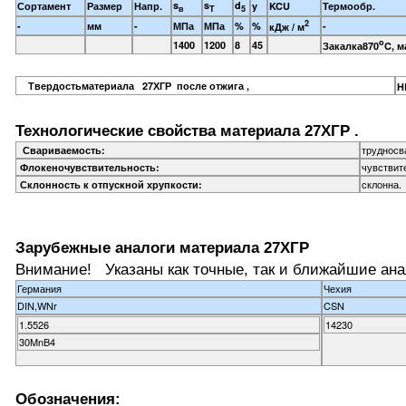
s
s
d
Сортамент
Размер
Напр.
y
KCU
Термообр.
в
T
5
2
-
мм
-
МПа
МПа
%
%
-
кДж / м
o
1400
1200
8
45
Закалка870
C, м
Твердостьматериала 27ХГР после отжига ,
H
Технологические свойства материала 27ХГР .
трудносв
Свариваемость:
чувствит
Флокеночувствительность:
склонна.
Склонность к отпускной хрупкости:
Зарубежные аналоги материала 27ХГР
Внимание! Указаны как точные, так и ближайшие ана
Германия
Чехия
DIN,WNr
CSN
1.5526
14230
30MnB4
Обозначения: