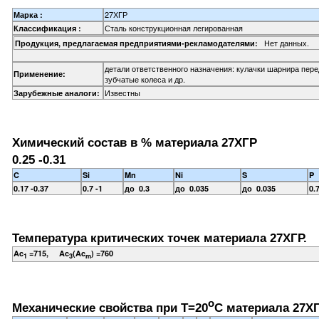
27ХГР
Марка :
Сталь конструкционная легированная
Классификация :
Нет данных.
Продукция, предлагаемая предприятиями-рекламодателями:
детали ответственного назначения: кулачки шарнира пере
Применение:
зубчатые колеса и др.
Известны
Зарубежные аналоги:
Химический состав в % материала 27ХГР
0.25 -0.31
C
Si
Mn
Ni
S
P
0.17 -0.37
0.7 -1
до 0.3
до 0.035
до 0.035
0.7
Температура критических точек материала 27ХГР.
Ac
=715, Ac
(Ac
) =760
1
3
m
o
Механические свойства при Т=20
С материала 27ХГ