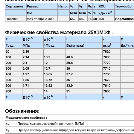
s
s
d
Сортамент
Размер
Напр.
y
KCU
Термообр.
в
T
5
2
-
мм
-
МПа
МПа
%
%
-
кДж / м
Поковки
max толщина 300
650
450
16
50
600
Нормализа
Физические свойства материала 25Х1М1Ф .
- 5
6
T
l
r
C
E 10
a 10
3
Град
МПа
1/Град
Вт/(м·град)
Дж/(кг·г
кг/м
20
2.16
7820
100
2.14
10.9
40.6
7800
200
2.1
12
39.8
7770
300
2.05
12.7
39
7740
400
1.97
13.65
37.7
7700
500
1.86
13.72
36
7670
600
1.71
13.82
33.9
7640
700
14
31
7600
- 5
6
T
l
r
C
E 10
a 10
Обозначения:
Механические свойства :
s
- Предел кратковременной прочности, [МПа]
в
s
- Предел пропорциональности(предел текучести для остаточной деформации
T