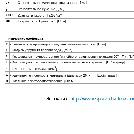
d
- Относительное удлинение при разрыве, [ % ]
5
- Относительное сужение , [ % ]
y
2
KCU
- Ударная вязкость , [ кДж / м
]
- Твердость по Бринеллю , [МПа]
HB
Физические свойства :
- Температура,при которой получены данные свойства , [Град]
T
- Модуль упругости первого рода , [МПа]
E
o
a
- Коэффициент температурного (линейного) расширения(диапазон 20
- T ) , [1/
- Коэффициент теплопроводности(теплоемкость материала) , [Вт/(м·град)]
l
3
r
- Плотность материала, [кг/м
]
o
C
- Удельная теплоемкость материала (диапазон 20
- T ), [Дж/(кг·град)]
- Удельное электросопротивление, [Ом·м]
R
Источник:
http://www.splav.kharkov.co