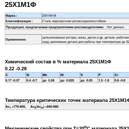
25Х1М1Ф
25Х1М1Ф
Марка :
Сталь жаропрочная релаксационностойкая
Классификация :
Нет данных.
Продукция, предлагаемая предприятиями-рекламодателями:
цельнокованые роторы, валы, диски и др. детали, работа
Применение:
град.,крепежные детали для работы при температуре до 52
Химический состав в % материала 25Х1М1Ф
0.22 -0.29
C
Si
Mn
Ni
S
P
Cr
0.17 -0.37
0.4 -0.7
до 0.26
до 0.025
до 0.03
1.5 -1.8
0.6 -0.8
Температура критических точек материала 25Х1М1
Ac
=770-805, Ac
(Ac
) =840-880
1
3
m
o
Механические свойства при Т=20
С материала 25Х