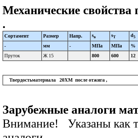
Механические свойства 
.
s
s
d
Сортамент
Размер
Напр.
в
T
5
-
мм
-
МПа
МПа
%
Пруток
Ж 15
800
600
12
Твердостьматериала 20ХМ после отжига ,
Зарубежные аналоги ма
Внимание! Указаны как т
аналоги.