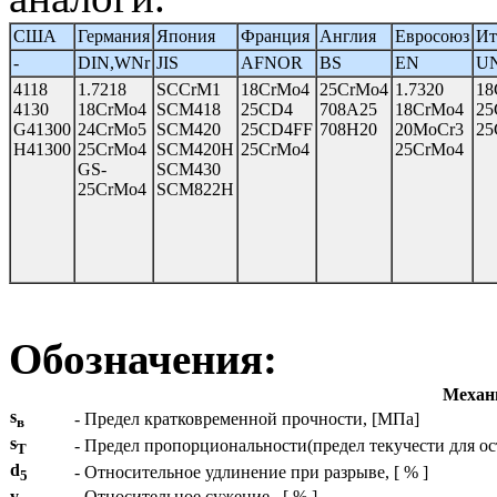
США
Германия
Япония
Франция
Англия
Евросоюз
Ит
-
DIN,WNr
JIS
AFNOR
BS
EN
U
4118
1.7218
SCCrM1
18CrMo4
25CrMo4
1.7320
18
4130
18CrMo4
SCM418
25CD4
708A25
18CrMo4
25
G41300
24CrMo5
SCM420
25CD4FF
708H20
20MoCr3
25
H41300
25CrMo4
SCM420H
25CrMo4
25CrMo4
GS-
SCM430
25CrMo4
SCM822H
Обозначения:
Механи
s
- Предел кратковременной прочности, [МПа]
в
s
- Предел пропорциональности(предел текучести для о
T
d
- Относительное удлинение при разрыве, [ % ]
5
y
- Относительное сужение , [ % ]