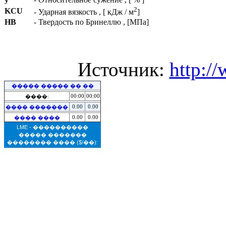
2
KCU
- Ударная вязкость , [ кДж / м
]
HB
- Твердость по Бринеллю , [МПа]
Источник:
http:/
����� ����� �� ��
00:00
00:00
����:
0.00
0.00
���� �������
0.00
0.00
���� ����
LME - ����������
����� �������
�������� ����
($/��):