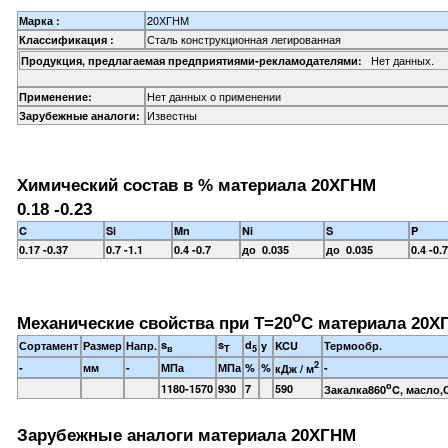
20ХГНМ
Марка :
Сталь конструкционная легированная
Классификация :
Нет данных.
Продукция, предлагаемая предприятиями-рекламодателями:
Нет данных о применении
Применение:
Известны
Зарубежные аналоги:
Химический состав в % материала 20ХГНМ
0.18 -0.23
C
Si
Mn
Ni
S
P
0.17 -0.37
0.7 -1.1
0.4 -0.7
до 0.035
до 0.035
0.4 -0.7
o
Механические свойства при Т=20
С материала 20Х
s
s
d
Сортамент
Размер
Напр.
y
KCU
Термообр.
в
T
5
2
-
мм
-
МПа
МПа
%
%
-
кДж / м
o
1180-1570
930
7
590
Закалка860
C, масло,
Зарубежные аналоги материала 20ХГНМ