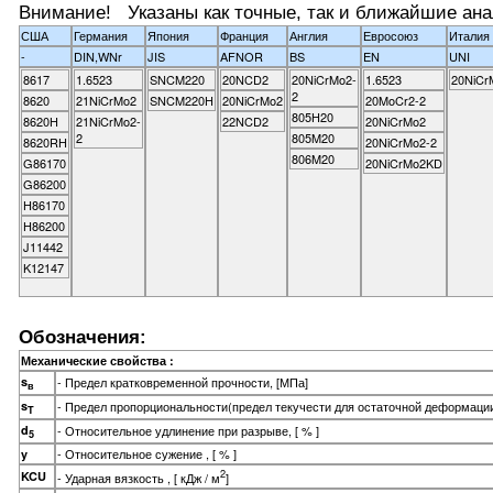
Внимание! Указаны как точные, так и ближайшие ана
США
Германия
Япония
Франция
Англия
Евросоюз
Италия
-
DIN,WNr
JIS
AFNOR
BS
EN
UNI
8617
1.6523
SNCM220
20NCD2
20NiCrMo2-
1.6523
20NiCr
2
8620
21NiCrMo2
SNCM220H
20NiCrMo2
20MoCr2-2
805H20
8620H
21NiCrMo2-
22NCD2
20NiCrMo2
2
805M20
8620RH
20NiCrMo2-2
806M20
G86170
20NiCrMo2KD
G86200
H86170
H86200
J11442
K12147
Обозначения:
Механические свойства :
s
- Предел кратковременной прочности, [МПа]
в
s
- Предел пропорциональности(предел текучести для остаточной деформации
T
d
- Относительное удлинение при разрыве, [ % ]
5
- Относительное сужение , [ % ]
y
2
KCU
- Ударная вязкость , [ кДж / м
]