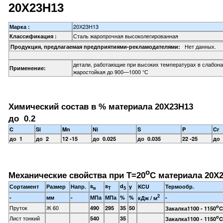
20Х23Н13
20Х23Н13
Марка :
Сталь жаропрочная высоколегированная
Классификация :
Нет данных.
Продукция, предлагаемая предприятиями-рекламодателями:
детали, работающие при высоких температурах в слабон
Применение:
жаростойкая до 900—1000 °С
Химический состав в % материала 20Х23Н13
до 0.2
C
Si
Mn
Ni
S
P
Cr
до 1
до 2
12 -15
до 0.025
до 0.035
22 -25
до 
o
Механические свойства при Т=20
С материала 20Х2
s
s
d
Сортамент
Размер
Напр.
y
KCU
Термообр.
в
T
5
2
-
мм
-
МПа
МПа
%
%
-
кДж / м
o
Пруток
Ж 60
490
295
35
50
Закалка1100 - 1150
C
o
Лист тонкий
540
35
Закалка1100 - 1150
C