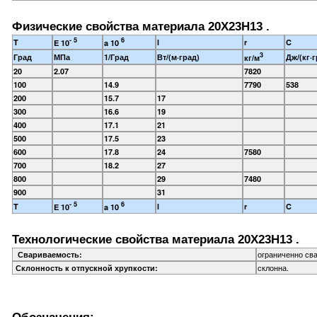
Физические свойства материала 20Х23Н13 .
- 5
6
T
l
r
C
E 10
a 10
3
Град
МПа
1/Град
Вт/(м·град)
Дж/(кг·г
кг/м
20
2.07
7820
100
14.9
7790
538
200
15.7
17
300
16.6
19
400
17.1
21
500
17.5
23
600
17.8
24
7580
700
18.2
27
800
29
7480
900
31
- 5
6
T
l
r
C
E 10
a 10
Технологические свойства материала 20Х23Н13 .
ограниченно св
Свариваемость:
склонна.
Склонность к отпускной хрупкости:
Обозначения: