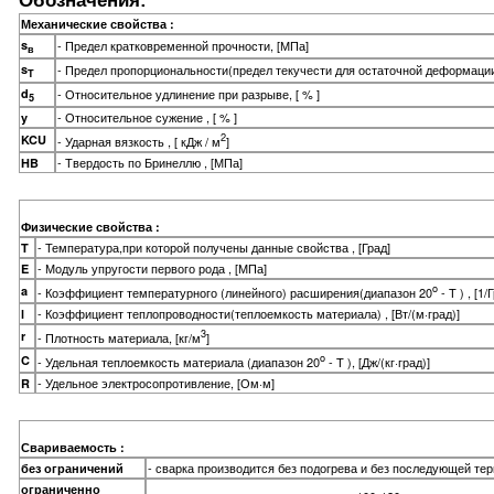
Механические свойства :
s
- Предел кратковременной прочности, [МПа]
в
s
- Предел пропорциональности(предел текучести для остаточной деформации
T
d
- Относительное удлинение при разрыве, [ % ]
5
- Относительное сужение , [ % ]
y
2
KCU
- Ударная вязкость , [ кДж / м
]
- Твердость по Бринеллю , [МПа]
HB
Физические свойства :
- Температура,при которой получены данные свойства , [Град]
T
- Модуль упругости первого рода , [МПа]
E
o
a
- Коэффициент температурного (линейного) расширения(диапазон 20
- T ) , [1/
- Коэффициент теплопроводности(теплоемкость материала) , [Вт/(м·град)]
l
3
r
- Плотность материала, [кг/м
]
o
C
- Удельная теплоемкость материала (диапазон 20
- T ), [Дж/(кг·град)]
- Удельное электросопротивление, [Ом·м]
R
Свариваемость :
- сварка производится без подогрева и без последующей те
без ограничений
ограниченно