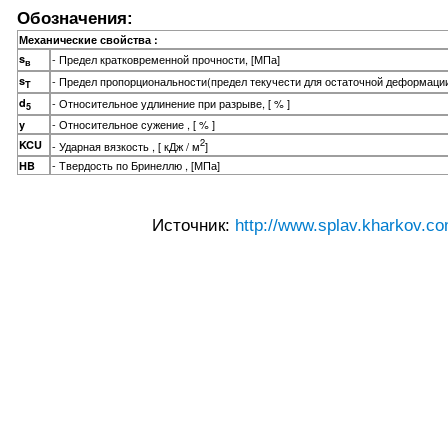
Обозначения:
Механические свойства :
s
- Предел кратковременной прочности, [МПа]
в
s
- Предел пропорциональности(предел текучести для остаточной деформации
T
d
- Относительное удлинение при разрыве, [ % ]
5
- Относительное сужение , [ % ]
y
2
KCU
- Ударная вязкость , [ кДж / м
]
- Твердость по Бринеллю , [МПа]
HB
Источник:
http://www.splav.kharkov.co