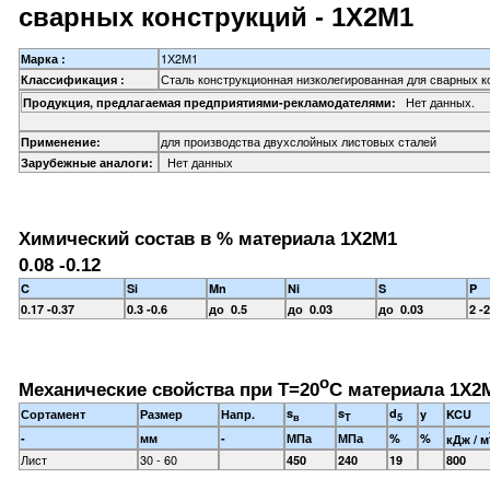
сварных конструкций - 1Х2М1
1Х2М1
Марка :
Сталь конструкционная низколегированная для сварных к
Классификация :
Нет данных.
Продукция, предлагаемая предприятиями-рекламодателями:
для производства двухслойных листовых сталей
Применение:
Нет данных
Зарубежные аналоги:
Химический состав в % материала 1Х2М1
0.08 -0.12
C
Si
Mn
Ni
S
P
0.17 -0.37
0.3 -0.6
до 0.5
до 0.03
до 0.03
2 -2
o
Механические свойства при Т=20
С материала 1Х2М
s
s
d
Сортамент
Размер
Напр.
y
KCU
в
T
5
-
мм
-
МПа
МПа
%
%
кДж / м
Лист
30 - 60
450
240
19
800