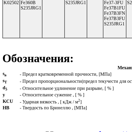
K02502
Fe360B
S235JRG1
Fe37-3FU
S
S235JRG1
Fe37B1FU
Fe37B3FN
Fe37B3FU
S235JRG1
Обозначения:
Механи
s
- Предел кратковременной прочности, [МПа]
в
s
- Предел пропорциональности(предел текучести для о
T
d
- Относительное удлинение при разрыве, [ % ]
5
y
- Относительное сужение , [ % ]
2
KCU
- Ударная вязкость , [ кДж / м
]
HB
- Твердость по Бринеллю , [МПа]