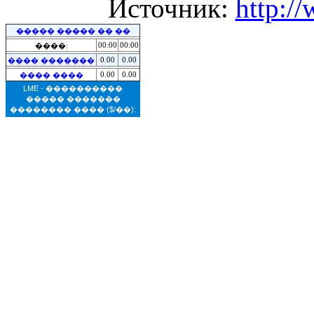
Источник:
http:/
����� ����� �� ��
00:00
00:00
����:
0.00
0.00
���� �������
0.00
0.00
���� ����
LME - ����������
����� �������
�������� ����
($/��):