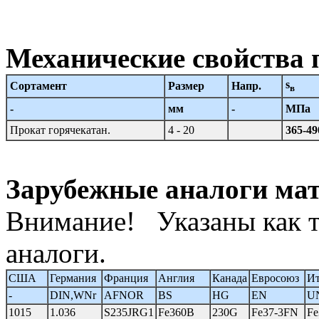
Механические свойства 
s
Сортамент
Размер
Напр.
в
-
мм
-
МПа
Прокат горячекатан.
4 - 20
365-49
Зарубежные аналоги мат
Внимание! Указаны как т
аналоги.
США
Германия
Франция
Англия
Канада
Евросоюз
Ит
-
DIN,WNr
AFNOR
BS
HG
EN
U
1015
1.036
S235JRG1
Fe360B
230G
Fe37-3FN
F