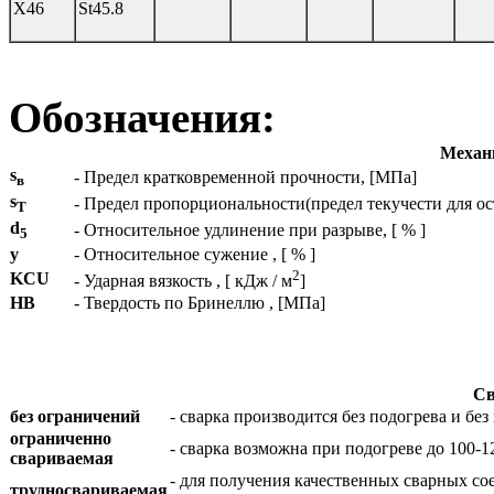
X46
St45.8
Обозначения:
Механи
s
- Предел кратковременной прочности, [МПа]
в
s
- Предел пропорциональности(предел текучести для о
T
d
- Относительное удлинение при разрыве, [ % ]
5
y
- Относительное сужение , [ % ]
2
KCU
- Ударная вязкость , [ кДж / м
]
HB
- Твердость по Бринеллю , [МПа]
Св
без ограничений
- сварка производится без подогрева и б
ограниченно
- сварка возможна при подогреве до 100-
свариваемая
- для получения качественных сварных со
трудносвариваемая