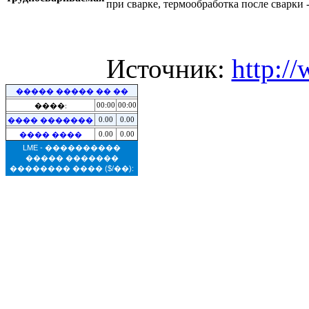
при сварке, термообработка после сварки 
Источник:
http:/
����� ����� �� ��
00:00
00:00
����:
0.00
0.00
���� �������
0.00
0.00
���� ����
LME - ����������
����� �������
�������� ����
($/��):