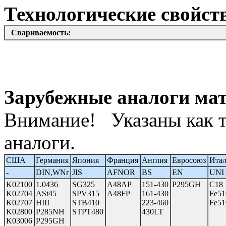
Технологические свойств
Свариваемость:
Зарубежные аналоги ма
Внимание! Указаны как т
аналоги.
США
Германия
Япония
Франция
Англия
Евросоюз
Ита
-
DIN,WNr
JIS
AFNOR
BS
EN
UNI
K02100
1.0436
SG325
A48AP
151-430
P295GH
C18
K02704
ASt45
SPV315
A48FP
161-430
Fe5
K02707
HIII
STB410
223-460
Fe5
K02800
P285NH
STPT480
430LT
K03006
P295GH