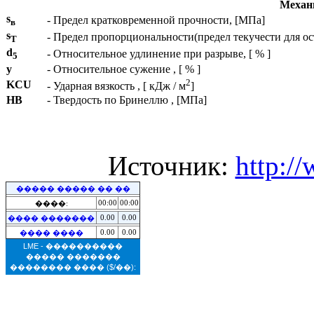
Механи
s
- Предел кратковременной прочности, [МПа]
в
s
- Предел пропорциональности(предел текучести для о
T
d
- Относительное удлинение при разрыве, [ % ]
5
y
- Относительное сужение , [ % ]
2
KCU
- Ударная вязкость , [ кДж / м
]
HB
- Твердость по Бринеллю , [МПа]
Источник:
http:/
����� ����� �� ��
00:00
00:00
����:
0.00
0.00
���� �������
0.00
0.00
���� ����
LME - ����������
����� �������
�������� ����
($/��):