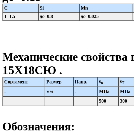
C
Si
Mn
1 -1.5
до 0.8
до 0.025
Механические свойства 
15Х18СЮ .
s
s
Сортамент
Размер
Напр.
в
T
-
мм
-
МПа
МПа
500
300
Обозначения: