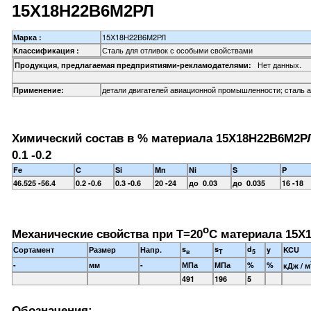
15Х18Н22В6М2РЛ
15Х18Н22В6М2РЛ
Марка :
Сталь для отливок с особыми свойствами
Классификация :
Нет данных.
Продукция, предлагаемая предприятиями-рекламодателями:
детали двигателей авиационной промышленности; сталь а
Применение:
Химический состав в % материала 15Х18Н22В6М2Р
0.1 -0.2
Fe
C
Si
Mn
Ni
S
P
46.525 -56.4
0.2 -0.6
0.3 -0.6
20 -24
до 0.03
до 0.035
16 -18
o
Механические свойства при Т=20
С материала 15Х
s
s
d
Сортамент
Размер
Напр.
y
KCU
в
T
5
-
мм
-
МПа
МПа
%
%
кДж / м
491
196
5
Обозначения: